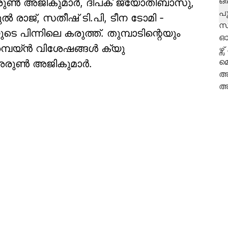
 അരുൺ അജികുമാർ, ദീപക് ജ്യോതിബാസു,
രാജ്, സതീഷ് ടി.പി, ടീന ടോമി -
െ പിന്നിലെ കരുത്ത്. തുമ്പാടിന്റെയും
്പെയ്ൻ വിശേഷങ്ങൾ ക്യു
നു അരുൺ അജികുമാർ.