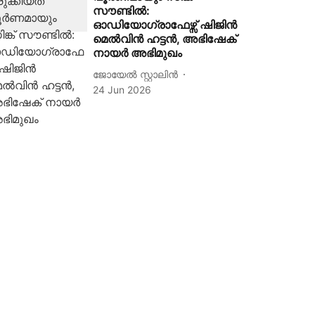
സൗണ്ടിൽ:
ഓഡിയോഗ്രാഫേഴ്സ് ഷിജിൻ
മെൽവിൻ ഹട്ടൻ, അഭിഷേക്
നായർ അഭിമുഖം
ജോയേൽ സ്റ്റാലിൻ
24 Jun 2026