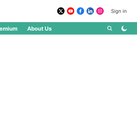
Sign in
remium
About Us