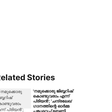
elated Stories
'നമുക്കൊരു ജിബ്ബറിഷ്
കൊണ്ടുവരാം എന്ന്
പ്രിയൻ'; 'ചന്ദ്രലേഖ'
ഗാനത്തിന്റെ ഓർമ്മ
പങ്കുവെച്ച് ബേണി