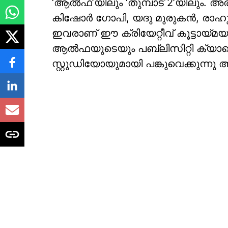
‘ആൽഫ’യിലും ‘തുമ്പാട് 2’യിലും.
കിഷോർ ഗോപി, യദു മുരുകൻ, രാഹുൽ 
ഇവരാണ് ഈ ക്രിയേറ്റീവ് കൂട്ടായ്മയുട
ആൽഫയുടെയും പബ്ലിസിറ്റി ക്യാമ
സ്റ്റുഡിയോയുമായി പങ്കുവെക്കുന്