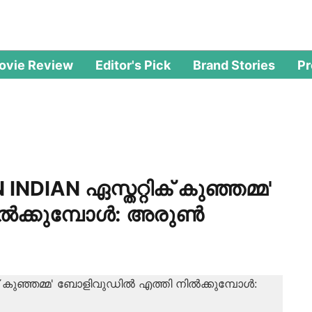
ovie Review
Editor's Pick
Brand Stories
P
 INDIAN ഏസ്തറ്റിക് കുഞ്ഞമ്മ'
ൽക്കുമ്പോൾ: അരുൺ