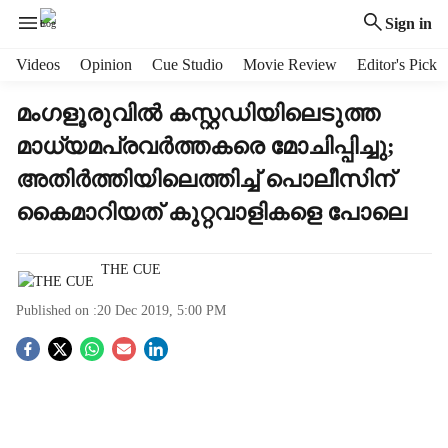
Sign in
H
Videos
Opinion
Cue Studio
Movie Review
Editor's Pick
e
a
മംഗളൂരുവില്‍ കസ്റ്റഡിയിലെടുത്ത
d
മാധ്യമപ്രവര്‍ത്തകരെ മോചിപ്പിച്ചു;
e
r
അതിര്‍ത്തിയിലെത്തിച്ച് പൊലീസിന്
m
കൈമാറിയത് കുറ്റവാളികളെ പോലെ
e
n
u
THE CUE
i
t
Published on :
20 Dec 2019, 5:00 PM
e
m
S
s
o
c