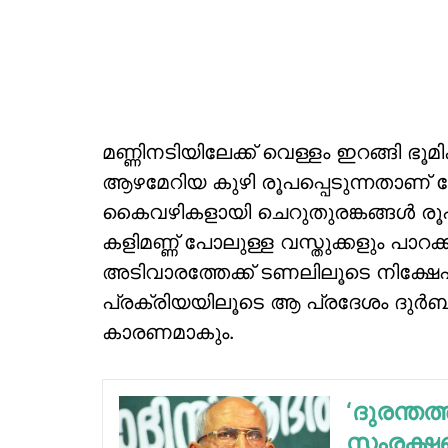
മണ്ണിനടിയിലേക്ക് വെള്ളം ഇറങ്ങി ഭൂമ
ആഴമേറിയ കുഴി രൂപപ്പെടുന്നതാണ് 
കൈവഴികളായി ചെറുതുരങ്കങ്ങള്‍ ര
കളിമണ്ണ് പോലുള്ള വസ്തുക്കളും പാ
അടിവാരത്തേക്ക് ടണലിലൂടെ നിക്ഷേപ
പ്രക്രിയയിലൂടെ ആ പ്രദേശം ദുര്‍ബല
കാരണമാകും.
‘ദുരന്തത
സംരക്ഷണത