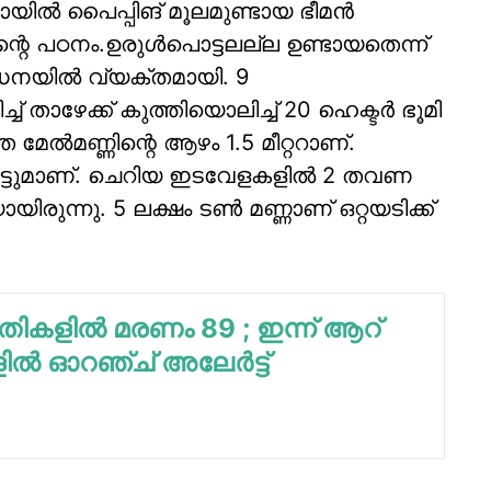
ല്‍ പൈപ്പിങ് മൂലമുണ്ടായ ഭീമന്‍
ിന്റെ പഠനം.ഉരുള്‍പൊട്ടലല്ല ഉണ്ടായതെന്ന്
ധനയില്‍ വ്യക്തമായി. 9
ച്ച് താഴേക്ക് കുത്തിയൊലിച്ച് 20 ഹെക്ടര്‍ ഭൂമി
േല്‍മണ്ണിന്റെ ആഴം 1.5 മീറ്ററാണ്.
െട്ടുമാണ്. ചെറിയ ഇടവേളകളില്‍ 2 തവണ
യിരുന്നു. 5 ലക്ഷം ടണ്‍ മണ്ണാണ് ഒറ്റയടിക്ക്
തികളില്‍ മരണം 89 ; ഇന്ന് ആറ്
ല്‍ ഓറഞ്ച് അലേര്‍ട്ട്