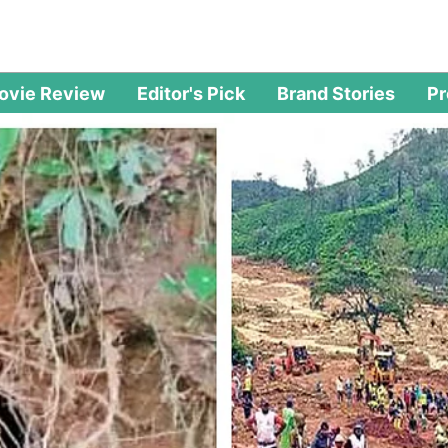
ovie Review
Editor's Pick
Brand Stories
P