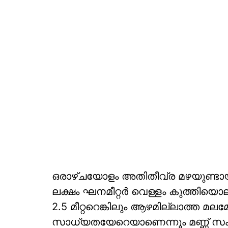
ഒരാഴ്ചയോളം അതിതീവ്ര മഴയുണ്ടായത
ലക്ഷം ഘനമീറ്റര്‍ വെള്ളം കുത്തിയൊല
2.5 മീറ്ററെങ്കിലും ആഴമില്ലാത്ത മലമ
സാധ്യതയേറെയാണെന്നും മണ്ണ് സംരക