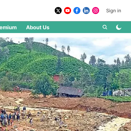
Sign in
remium
About Us