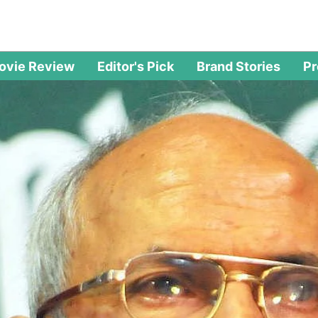
ovie Review
Editor's Pick
Brand Stories
P