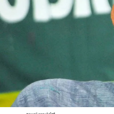
മാധവ് ഗാഡ്ഗില്‍