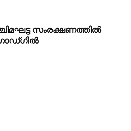
്ചിമഘട്ട സംരക്ഷണത്തില്‍
 ഗാഡ്ഗില്‍