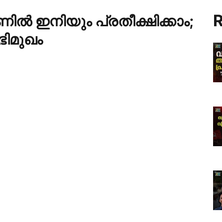
R
 ഇനിയും പ്രതീക്ഷിക്കാം;
ിമുഖം