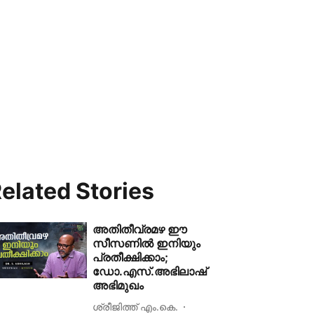
elated Stories
അതിതീവ്രമഴ ഈ
സീസണിൽ ഇനിയും
പ്രതീക്ഷിക്കാം;
ഡോ.എസ്.അഭിലാഷ്
അഭിമുഖം
ശ്രീജിത്ത് എം.കെ.