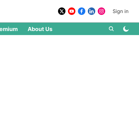
Sign in
remium
About Us