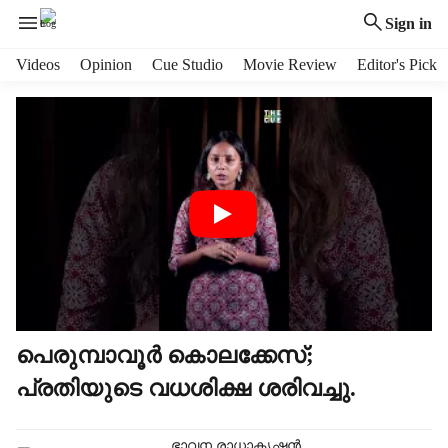
Sign in
H
Videos
Opinion
Cue Studio
Movie Review
Editor's Pick
e
a
d
e
r
m
e
n
u
i
t
e
m
പെരുമ്പാവൂർ കൊലക്കേസ്;
s
പ്രതിയുടെ വധശിക്ഷ ശരിവച്ചു.
ഭാവന രാധാകൃഷ്ണൻ