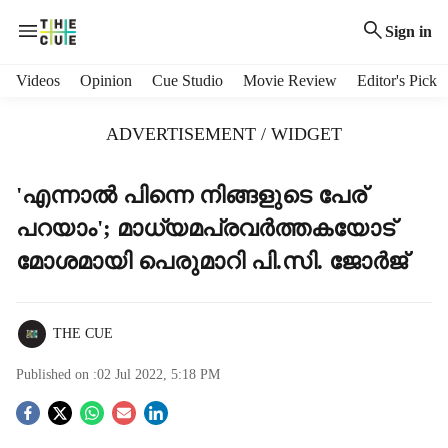
Sign in
H
Videos
Opinion
Cue Studio
Movie Review
Editor's Pick
e
a
ADVERTISEMENT / WIDGET
d
e
r
'എന്നാല്‍ പിന്നെ നിങ്ങളുടെ പേര്
m
പറയാം'; മാധ്യമപ്രവര്‍ത്തകയോട്
e
n
മോശമായി പെരുമാറി പി.സി. ജോര്‍ജ്
u
i
t
THE CUE
e
m
Published on :
02 Jul 2022, 5:18 PM
s
S