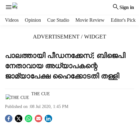
Sign in
H
Videos
Opinion
Cue Studio
Movie Review
Editor's Pick
e
a
ADVERTISEMENT / WIDGET
d
e
r
പാലത്തായി പീഡനക്കേസ്; ബിജെപി
m
നേതാവായ അധ്യാപകന്റെ
e
n
ജാമ്യാപേക്ഷ ഹൈക്കോടതി തള്ളി
u
i
t
THE CUE
e
Published on :
08 Jul 2020, 1:45 PM
m
s
S
o