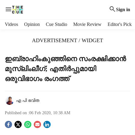
Sign in
H
Videos
Opinion
Cue Studio
Movie Review
Editor's Pick
e
a
ADVERTISEMENT / WIDGET
d
e
r
ഇബ്രാഹിംകുഞ്ഞിനെ സംരക്ഷിക്കാന്‍
m
മുസ്ലിംലീഗ്; എതിര്‍പ്പുമായി
e
n
ഒരുവിഭാഗം രംഗത്ത്
u
i
t
എ പി ഭവിത
e
m
Published on :
06 Feb 2020, 10:38 AM
s
S