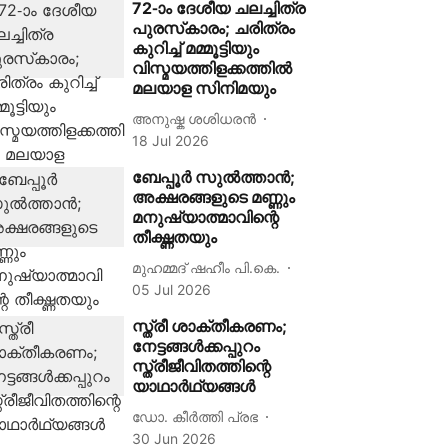
72-ാം ദേശീയ ചലച്ചിത്ര
പുരസ്‌കാരം; ചരിത്രം
കുറിച്ച് മമ്മൂട്ടിയും
വിസ്മയത്തിളക്കത്തിൽ
മലയാള സിനിമയും
അനുഷ്ക ശശിധരൻ
18 Jul 2026
ബേപ്പൂർ സുൽത്താൻ;
അക്ഷരങ്ങളുടെ മണ്ണും
മനുഷ്യാത്മാവിന്റെ
തീക്ഷ്ണതയും
മുഹമ്മദ് ഷഹീം പി.കെ.
05 Jul 2026
സ്ത്രീ ശാക്തീകരണം;
നേട്ടങ്ങള്‍ക്കപ്പുറം
സ്ത്രീജീവിതത്തിന്റെ
യാഥാര്‍ഥ്യങ്ങള്‍
ഡോ. കീർത്തി പ്രഭ
30 Jun 2026