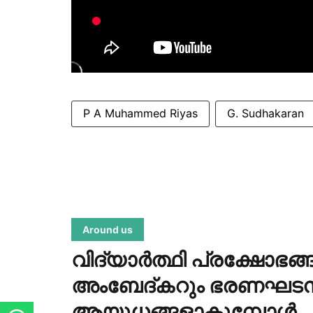
P A Muhammed Riyas
G. Sudhakaran
Around us
വിദ്യാർത്ഥി പ്രക്ഷോഭങ്
അംബേദ്കറും ഭരണഘടനയ
ആയുധങ്ങളാകുമ്പോൾ