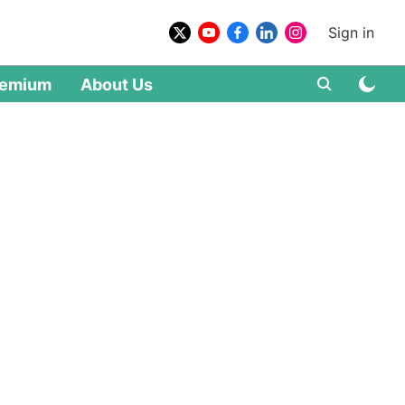
Sign in
remium
About Us