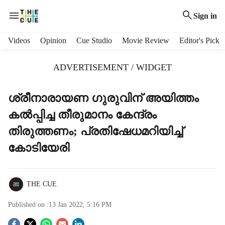
Sign in
H
Videos
Opinion
Cue Studio
Movie Review
Editor's Pick
e
a
ADVERTISEMENT / WIDGET
d
e
r
ശ്രീനാരായണ ഗുരുവിന് അയിത്തം
m
കല്‍പ്പിച്ച തീരുമാനം കേന്ദ്രം
e
n
തിരുത്തണം; പ്രതിഷേധമറിയിച്ച്
u
കോടിയേരി
i
t
e
m
THE CUE
s
Published on :
13 Jan 2022, 5:16 PM