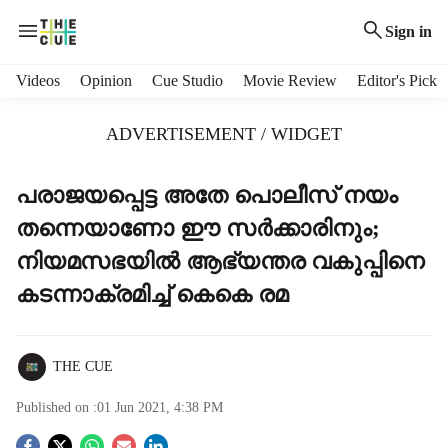
Sign in
H
Videos
Opinion
Cue Studio
Movie Review
Editor's Pick
e
a
ADVERTISEMENT / WIDGET
d
e
r
പരാജയപ്പെട്ട അതേ പൊലീസ് നയം
m
തന്നെയാണോ ഈ സര്‍ക്കാരിനും;
e
n
നിയമസഭയില്‍ ആഭ്യന്തര വകുപ്പിനെ
u
കടന്നാക്രമിച്ച് കെകെ രമ
i
t
e
m
THE CUE
s
Published on :
01 Jun 2021, 4:38 PM