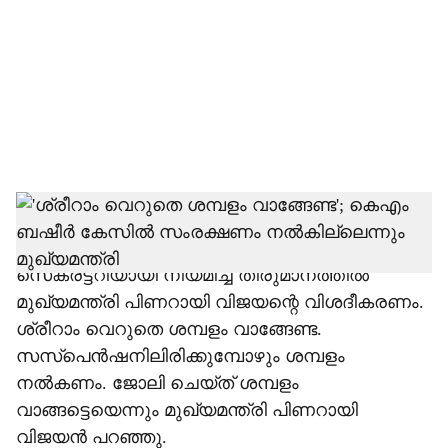
c
i
a
l
s
h
സസ്‌പെന്‍ഷനിലായിരുന്ന ശ്രീറാം
വെങ്കിട്ടരാമനെ ആരോഗ്യവകുപ്പില്‍ ജോയിന്റെ
a
സെക്രട്ടറിയായി നിയമിച്ച തീരുമാനത്തില്‍
r
മുഖ്യമന്ത്രി പിണറായി വിജയന്റെ വിശദീകരണം.
ശ്രീറാം വെറുതെ ശമ്പളം വാങ്ങേണ്ട.
e
സസ്‌പെന്‍ഷനിലിരിക്കുമ്പോഴും ശമ്പളം
നല്‍കണം. ജോലി ചെയ്ത് ശമ്പളം
വാങ്ങട്ടെയെന്നും മുഖ്യമന്ത്രി പിണറായി
വിജയന്‍ പറഞ്ഞു.