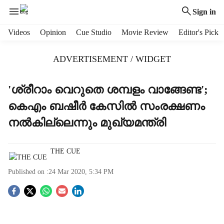
Sign in
H
Videos
Opinion
Cue Studio
Movie Review
Editor's Pick
e
a
ADVERTISEMENT / WIDGET
d
e
r
'ശ്രീറാം വെറുതെ ശമ്പളം വാങ്ങേണ്ട';
m
കെഎം ബഷീര്‍ കേസില്‍ സംരക്ഷണം
e
n
നല്‍കില്ലെന്നും മുഖ്യമന്ത്രി
u
i
t
THE CUE
e
Published on :
24 Mar 2020, 5:34 PM
m
s
S
o