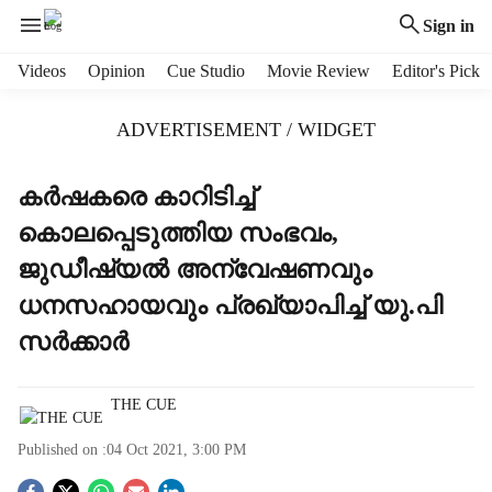
Sign in
H
Videos
Opinion
Cue Studio
Movie Review
Editor's Pick
e
a
ADVERTISEMENT / WIDGET
d
e
r
കര്‍ഷകരെ കാറിടിച്ച്
m
കൊലപ്പെടുത്തിയ സംഭവം,
e
n
ജുഡീഷ്യല്‍ അന്വേഷണവും
u
ധനസഹായവും പ്രഖ്യാപിച്ച് യു.പി
i
t
സര്‍ക്കാര്‍
e
m
s
THE CUE
Published on :
04 Oct 2021, 3:00 PM