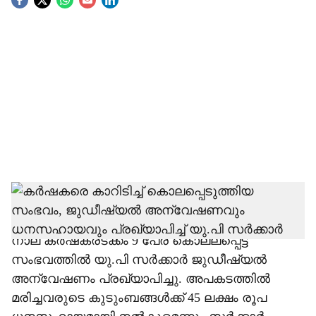
S
o
c
i
a
l
s
h
ഉത്തര്‍പ്രദേശിലെ ലഖിംപൂര്‍ ഖേരിയിലെ കര്‍ഷക
പ്രതിഷേധത്തിനിടയിലേക്ക് വാഹനമിടിച്ചുകയറ്റി
a
നാല് കര്‍ഷകരടക്കം 9 പേര് കൊല്ലപ്പെട്ട
r
സംഭവത്തില്‍ യു.പി സര്‍ക്കാര്‍ ജുഡീഷ്യല്‍
അന്വേഷണം പ്രഖ്യാപിച്ചു. അപകടത്തില്‍
e
മരിച്ചവരുടെ കുടുംബങ്ങള്‍ക്ക് 45 ലക്ഷം രൂപ