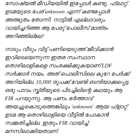
സോഷ്യല്‍ മീഡിയയില്‍ ഇപ്പോള്‍ കണ്ടു. ഫ്‌ലാറ്റ്
ഉടമയുടെ പേര് unknown എന്ന് കണ്ടപ്പോള്‍
അത്ഭുതം തോന്നി. നാട്ടില്‍ എല്ലാവരും
വായിച്ചറിഞ്ഞ ആ പേരു് പോലീസ് മാത്രം
അറിഞ്ഞില്ലേ?
നാടും വീടും വിട്ട് പണിയെടുത്ത് ജീവിക്കാന്‍
ഇവിടെയെന്നുന്ന ഇതര സംസ്ഥാന
തൊഴിലാളികളെ സംരക്ഷിക്കുകയാണ് LDF
സര്‍ക്കാര്‍ നയം. അത് പൊലീസിലെ കുറേ പേര്‍ക്ക്
അറിയില്ല. 10,000 രൂപക്ക് വേണ്ടി ബന്ദിയാക്കപ്പെട്ട
ഒരു പാവം സ്ത്രീയുടെ പിടച്ചിലിന്റെ കഥയും ആ
FIR പറയുന്നു. ആ പണം ഭര്‍ത്താവ്
അയച്ചുകൊടുത്തെങ്കിലും 'unknown' ആയ ഫ്‌ളാറ്റ്
ഉടമ ആ തൊഴിലാളിയെ വീട്ടില്‍ പോകാന്‍
സമ്മതിച്ചില്ല. ഇതും FIR വായിച്ച്
മനസിലാക്കിയതാണ്.