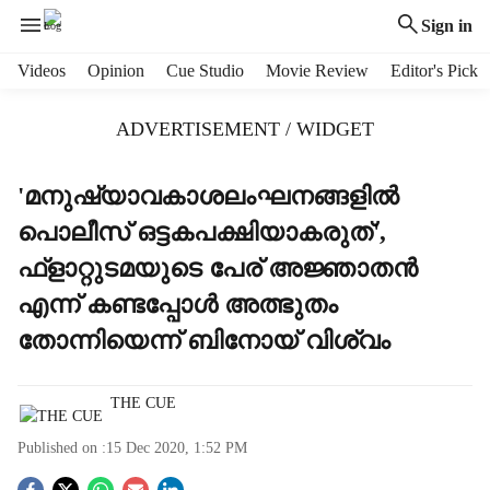
Sign in
H
Videos
Opinion
Cue Studio
Movie Review
Editor's Pick
e
a
ADVERTISEMENT / WIDGET
d
e
r
'മനുഷ്യാവകാശലംഘനങ്ങളില്‍
m
പൊലീസ് ഒട്ടകപക്ഷിയാകരുത്',
e
n
ഫ്‌ളാറ്റുടമയുടെ പേര് അജ്ഞാതന്‍
u
എന്ന് കണ്ടപ്പോള്‍ അത്ഭുതം
i
t
തോന്നിയെന്ന് ബിനോയ് വിശ്വം
e
m
s
THE CUE
Published on :
15 Dec 2020, 1:52 PM