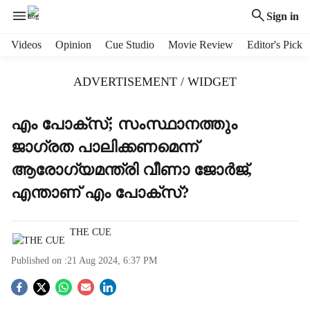
Sign in
H
Videos
Opinion
Cue Studio
Movie Review
Editor's Pick
e
a
ADVERTISEMENT / WIDGET
d
e
r
എം പോക്‌സ്; സംസ്ഥാനത്തും
m
ജാഗ്രത പാലിക്കണമെന്ന്
e
n
ആരോഗ്യമന്ത്രി വീണാ ജോര്‍ജ്,
u
എന്താണ് എം പോക്‌സ്?
i
t
e
THE CUE
m
s
Published on :
21 Aug 2024, 6:37 PM
S