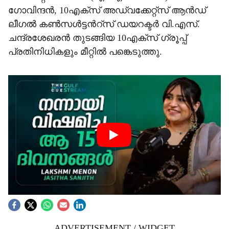
ഗോവിന്ദൻ, 10എക്സ് അഡ്വക്കേറ്റ്സ് ആൻഡ്
ലീഗൽ കൺസൾട്ടന്‍റ്സ് ഡയറക്ടർ വി.എസ്.
ചന്ദ്രശേഖരൻ തുടങ്ങിയ 10എക്സ് ഗ്രൂപ്പ്
പ്രതിനിധികളും മീറ്റിൽ പങ്കെടുത്തു.
ADVERTISEMENT / WIDGET