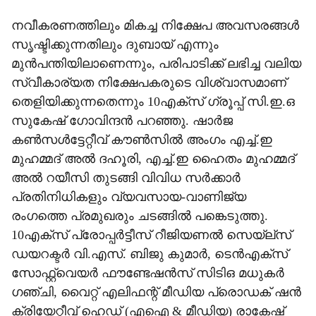
നവീകരണത്തിലും മികച്ച നിക്ഷേപ അവസരങ്ങൾ
സൃഷ്ടിക്കുന്നതിലും ദുബായ് എന്നും
മുൻപന്തിയിലാണെന്നും, പരിപാടിക്ക് ലഭിച്ച വലിയ
സ്വീകാര്യത നിക്ഷേപകരുടെ വിശ്വാസമാണ്
തെളിയിക്കുന്നതെന്നും 10എക്സ് ഗ്രൂപ്പ് സി.ഇ.ഒ
സുകേഷ് ഗോവിന്ദൻ പറഞ്ഞു. ഷാർജ
കൺസൾട്ടേറ്റീവ് കൗൺസിൽ അംഗം എച്ച്.ഇ
മുഹമ്മദ് അൽ ദഹൂരി, എച്ച്.ഇ ഹൈതം മുഹമ്മദ്
അൽ റയീസി തുടങ്ങി വിവിധ സർക്കാർ
പ്രതിനിധികളും വ്യവസായ-വാണിജ്യ
രംഗത്തെ പ്രമുഖരും ചടങ്ങിൽ പങ്കെടുത്തു.
10എക്സ് പ്രോപ്പർട്ടീസ് റീജിയണൽ സെയ്ല്സ്
ഡയറക്ടർ വി.എസ്. ബിജു കുമാർ, ടെൻഎക്സ്
സോഫ്റ്റ്‌വെയർ ഫൗണ്ടേഷൻസ് സിടിഒ മധുകർ
ഗഞ്ചി, വൈറ്റ് എലിഫന്റ് മീഡിയ പ്രൊഡക് ഷൻ
ക്രിയേറ്റീവ് ഹെഡ് (എഐ & മീഡിയ) രാകേഷ്