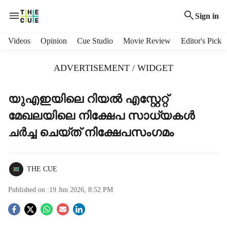
Sign in
H
Videos
Opinion
Cue Studio
Movie Review
Editor's Pick
e
a
ADVERTISEMENT / WIDGET
d
e
r
യുഎഇയിലെ റിയല്‍ എസ്റ്റേറ്റ്
m
മേഖലയിലെ നിക്ഷേപ സാധ്യകള്‍
e
n
ചർച്ച ചെയ്ത് നിക്ഷേപസംഗമം
u
i
t
THE CUE
e
m
Published on :
19 Jun 2026, 8:52 PM
s
S