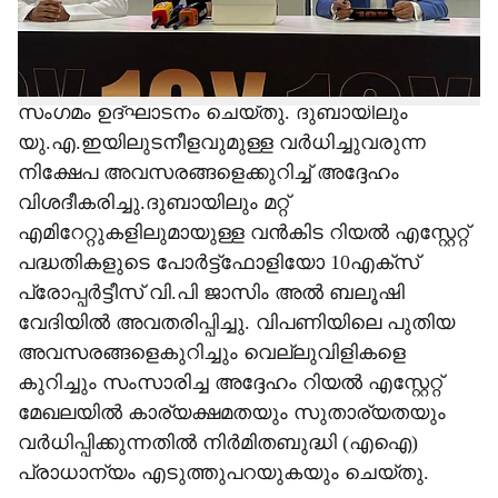
പങ്കെടുത്തു. ഷെയ്ഖ് ജുമ അൽ മക്തൂമിന്‍റെ
എക്സിക്യൂട്ടീവ് ഡയറക്ടറും പ്രൈവറ്റ്
അഡ്വൈസറുമായ യാക്കൂബ് അൽ അലി
സംഗമം ഉദ്ഘാടനം ചെയ്തു. ദുബായിലും
യു.എ.ഇയിലുടനീളവുമുള്ള വർധിച്ചുവരുന്ന
നിക്ഷേപ അവസരങ്ങളെക്കുറിച്ച് അദ്ദേഹം
വിശദീകരിച്ചു.ദുബായിലും മറ്റ്
എമിറേറ്റുകളിലുമായുള്ള വൻകിട റിയൽ എസ്റ്റേറ്റ്
പദ്ധതികളുടെ പോർട്ട്‌ഫോളിയോ 10എക്സ്
പ്രോപ്പർട്ടീസ് വി.പി ജാസിം അൽ ബലൂഷി
വേദിയിൽ അവതരിപ്പിച്ചു. വിപണിയിലെ പുതിയ
അവസരങ്ങളെകുറിച്ചും വെല്ലുവിളികളെ
കുറിച്ചും സംസാരിച്ച അദ്ദേഹം റിയൽ എസ്റ്റേറ്റ്
മേഖലയിൽ കാര്യക്ഷമതയും സുതാര്യതയും
വർധിപ്പിക്കുന്നതിൽ നിർമിതബുദ്ധി (എഐ)
പ്രാധാന്യം എടുത്തുപറയുകയും ചെയ്തു.