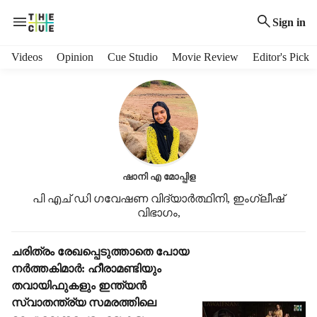
Sign in
H
Videos
Opinion
Cue Studio
Movie Review
Editor's Pick
e
a
d
e
r
m
e
ഷാനി എ മോപ്പിള
n
u
പി എച് ഡി ഗവേഷണ വിദ്യാർത്ഥിനി, ഇംഗ്ലീഷ്
i
വിഭാഗം,
t
e
S
ചരിത്രം രേഖപ്പെടുത്താതെ പോയ
m
t
നർത്തകിമാർ: ഹീരാമണ്ടിയും
s
o
തവായിഫുകളും ഇന്ത്യൻ
r
സ്വാതന്ത്ര്യ സമരത്തിലെ
i