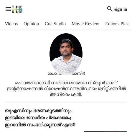
Sign in
H
Videos
Opinion
Cue Studio
Movie Review
Editor's Pick
e
a
d
e
r
m
e
ഡോ. ടി. കെ. ജാബിര്‍
n
u
മഹാത്മാഗാന്ധി സര്‍വകലാശാല സ്‌കൂള്‍ ഓഫ്
i
ഇന്റര്‍നാഷണല്‍ റിലേഷന്‍സ് ആന്‍ഡ് പൊളിറ്റിക്‌സില്‍
t
അധ്യാപകൻ.
e
m
S
യുഎസിനും ഭരണകൂടത്തിനും
s
t
ഇടയിലെ ജനകീയ പ്രക്ഷോഭം;
o
ഇറാനില്‍ സംഭവിക്കുന്നത് എന്ത്?
r