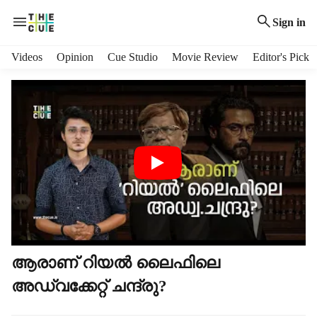
Sign in
H
Videos
Opinion
Cue Studio
Movie Review
Editor's Pick
e
a
d
e
r
m
e
n
u
i
t
e
m
ആരാണ് റിയൽ ലൈഫിലെ
s
അഡ്വക്കേറ്റ് ചന്ദ്രു?