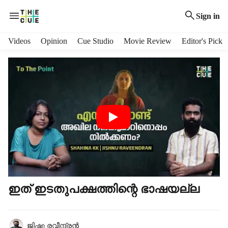
Sign in
H
Videos
Opinion
Cue Studio
Movie Review
Editor's Pick
e
a
d
e
r
m
e
n
u
i
t
e
m
ഇത് ഇടതുപക്ഷത്തിന്റെ ഭാഷയല്ല
s
ജിഷ്ണു രവീന്ദ്രന്‍