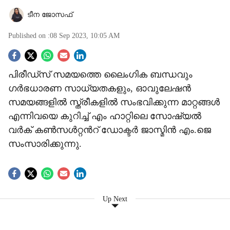
ടീന ജോസഫ്
Published on :
08 Sep 2023, 10:05 AM
S
പിരീഡ്‌സ് സമയത്തെ ലൈംഗിക ബന്ധവും
o
ഗർഭധാരണ സാധ്യതകളും, ഓവുലേഷൻ
c
സമയങ്ങളിൽ സ്ത്രീകളിൽ സംഭവിക്കുന്ന മാറ്റങ്ങൾ
എന്നിവയെ കുറിച്ച് എം ഹാറ്റിലെ സോഷ്യൽ
i
വർക് കൺസൾറ്റൻറ് ഡോക്ടർ ജാസ്മിൻ എം.ജെ
a
സംസാരിക്കുന്നു.
l
s
Up Next
h
a