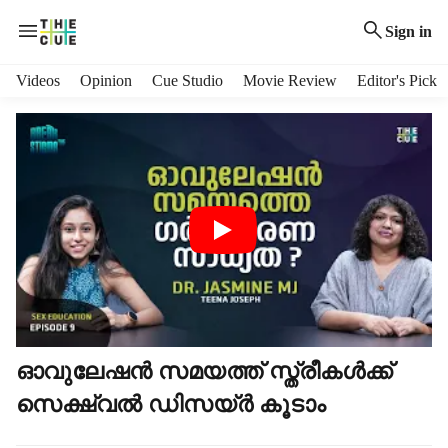
Sign in
H
Videos
Opinion
Cue Studio
Movie Review
Editor's Pick
e
a
d
e
r
m
e
n
u
i
t
e
m
ഓവുലേഷൻ സമയത്ത് സ്ത്രീകൾക്ക്
s
സെക്ഷ്വൽ ഡിസയ്ർ കൂടാം