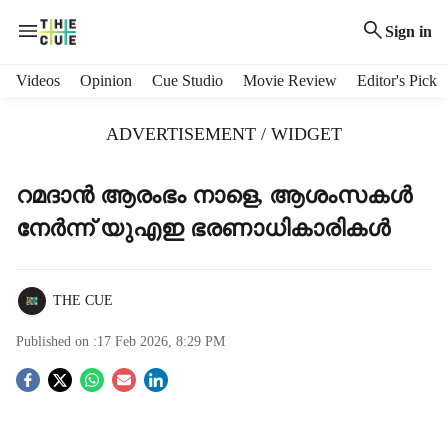
Sign in
H
Videos
Opinion
Cue Studio
Movie Review
Editor's Pick
e
a
ADVERTISEMENT / WIDGET
d
e
r
റമദാന്‍ ആരംഭം നാളെ, ആശംസകള്‍
m
നേർന്ന് യുഎഇ ഭരണാധികാരികള്‍
e
n
u
i
THE CUE
t
e
Published on :
17 Feb 2026, 8:29 PM
m
S
s
o