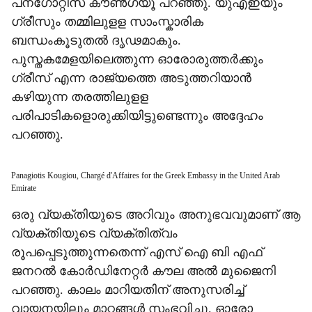
പനഗോറ്റിസ് കൗണ്‍ഗ്യൂ പറഞ്ഞു. യുഎഇയും
ഗ്രീസും തമ്മിലുളള സാംസ്കാരിക
ബന്ധംകൂടുതല്‍ ദൃഢമാകും.
പുസ്തകമേളയിലെത്തുന്ന ഓരോരുത്തർക്കും
ഗ്രീസ് എന്ന രാജ്യത്തെ അടുത്തറിയാന്‍‍
കഴിയുന്ന തരത്തിലുളള
പരിപാടികളൊരുക്കിയിട്ടുണ്ടെന്നും അദ്ദേഹം
പറഞ്ഞു.
Panagiotis Kougiou, Chargé d'Affaires for the Greek Embassy in the United Arab
Emirate
ഒരു വ്യക്തിയുടെ അറിവും അനുഭവവുമാണ് ആ
വ്യക്തിയുടെ വ്യക്തിത്വം
രൂപപ്പെടുത്തുന്നതെന്ന് എസ് ഐ ബി എഫ്
ജനറല്‍ കോർഡിനേറ്റർ കൗല അല്‍ മുജൈനി
പറഞ്ഞു. കാലം മാറിയതിന് അനുസരിച്ച്
വായനയിലും മാറ്റങ്ങള്‍ സംഭവിച്ചു. ഓരോ