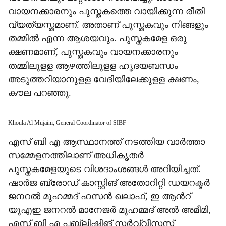
വായനക്കാരനും പുസ്തകത്തെ വായിക്കുന്ന രീതി
വ്യത്യസ്തമാണ്. അതാണ് പുസ്തകവും നിങ്ങളും
തമ്മില്‍ എന്ന ആശയവും. പുസ്തകമേള ഒരു
ക്ഷണമാണ്, പുസ്തകവും വായനക്കാരനും
തമ്മിലുളള ആഴത്തിലുളള ഹൃദയബന്ധം
അടുത്തറിയാനുളള വേദിയിലേക്കുളള ക്ഷണം,
കൗല പറഞ്ഞു.
Khoula Al Mujaini, General Coordinator of SIBF
എസ് ബി എ ആസ്ഥാനത്ത് നടത്തിയ വാർത്താ
സമ്മേളനത്തിലാണ് അധികൃതർ
പുസ്തകമേളയുടെ വിശദാംശങ്ങള്‍ അറിയിച്ചത്.
ഷാർജ ബ്രോഡ് കാസ്റ്റിങ് അതോറിറ്റി ഡയറക്ടർ
ജനറല്‍ മുഹമ്മദ് ഹസന്‍ ഖലാഫ്, ഇ ആന്‍റ്
യുഎഇ ജനറല്‍ മാനേജർ മുഹമ്മദ് അല്‍ അമീമി,
എസ് ബി എ പബ്ലിഷിങ് സർവ്വീസസ്