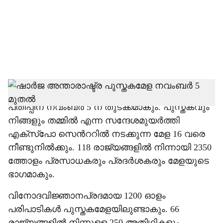
i
a
l
s
h
ഷാർജ അന്താരാഷ്ട്ര പുസ്തകമേളയുടെ 44 മത്
പതിപ്പിന് നവംബർ 5 ന് തുടക്കമാകും. പുസ്തകവും
a
നിങ്ങളും തമ്മില്‍ എന്ന സന്ദേശമുയർത്തി
r
എക്സ്പോ സെന്‍ററില്‍ നടക്കുന്ന മേള 16 വരെ
നീണ്ടുനില്‍ക്കും. 118 രാജ്യങ്ങളില്‍ നിന്നായി 2350
e
ത്തോളം പ്രസാധകരും പ്രദർശകരും മേളയുടെ
ഭാഗമാകും.
വിനോദവിജ്ഞാനപ്രദമായ 1200 ഓളം
പരിപാടികള്‍ പുസ്തകമേളയിലുണ്ടാകും. 66
രാജ്യങ്ങളില്‍ നിന്നുളള 250 അതിഥികളും