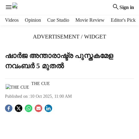
Sign in
H
Videos
Opinion
Cue Studio
Movie Review
Editor's Pick
e
a
ADVERTISEMENT / WIDGET
d
e
r
ഷാ‍ർജ അന്താരാഷ്ട്ര പുസ്തകമേള
m
നവംബർ 5 മുതല്‍
e
n
u
THE CUE
i
t
Published on :
10 Oct 2025, 11:00 AM
e
m
S
s
o
c