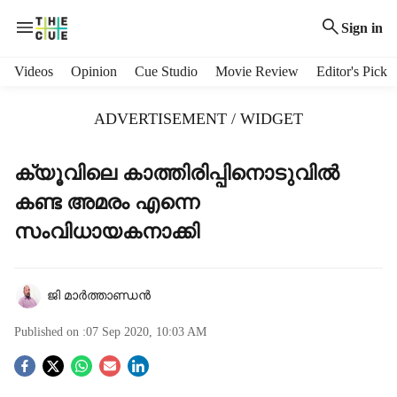
Sign in
H
Videos
Opinion
Cue Studio
Movie Review
Editor's Pick
e
a
ADVERTISEMENT / WIDGET
d
e
r
ക്യൂവിലെ കാത്തിരിപ്പിനൊടുവില്‍
m
കണ്ട അമരം എന്നെ
e
n
സംവിധായകനാക്കി
u
i
t
ജി മാര്‍ത്താണ്ഡന്‍
e
m
Published on :
07 Sep 2020, 10:03 AM
s
S