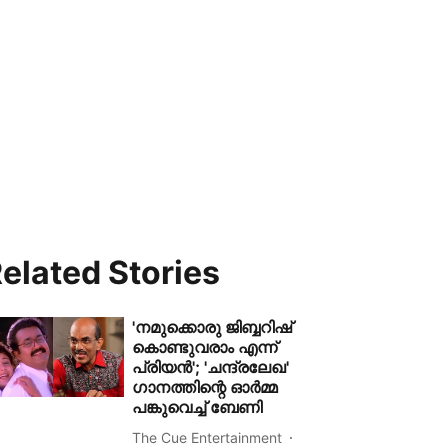
elated Stories
'നമുക്കൊരു ജിബ്ബറിഷ്
കൊണ്ടുവരാം എന്ന്
പ്രിയൻ'; 'ചന്ദ്രലേഖ'
ഗാനത്തിന്റെ ഓർമ്മ
പങ്കുവെച്ച് ബേണി
The Cue Entertainment