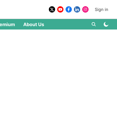
Sign in
remium
About Us