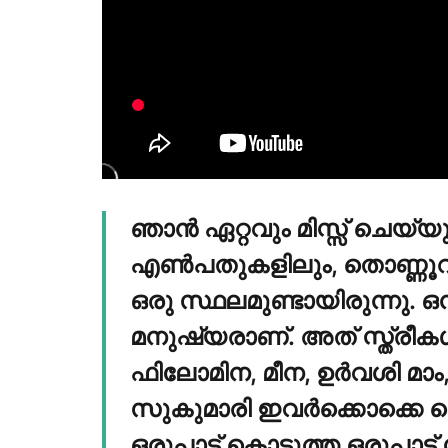
ഞാൻ ഏറ്റവും മിസ്സ് ചെയ്യ
എൺപതുകളിലും, തൊണ്ണൂറുക
ഒരു സ്ഥലമുണ്ടായിരുന്നു.
മനുഷ്യരാണ്. അത് സ്ത്രീകൾ
ഫിലോമിന, മീന, ഉർവശി മാ
സുകുമാരി ഇവർക്കൊക്ക
ഒരുപാട് കൊടുത്ത ഒരുപാട് 