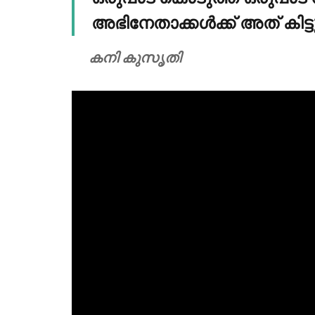
അഭിനേതാക്കൾക്ക് അത് കിട്ടുന
കനി കുസൃതി