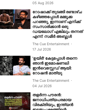
05 Aug 2026
റോഷാക്ക് തുടങ്ങി രണ്ടാഴ്ച
കഴിഞ്ഞപ്പോൾ മമ്മൂക്ക
പറഞ്ഞു, ഇന്നാണ് എനിക്ക്
സംസാരിക്കാൻ ഒരു
ഡയലോഗ് എങ്കിലും തന്നത്
എന്ന്: സമീർ അബ്ദുൾ
The Cue Entertainment
17 Jul 2026
'ഉയിർ' കേട്ടപ്പോൾ തന്നെ
ഞാൻ ഇമോഷണലി
ഇൻവെസ്റ്റേഡ് ആയി:
റോഷൻ മാത്യു
The Cue Entertainment
04 Jul 2026
തളര്‍ന്ന പൗരന്‍:
ജനാധിപത്യപരമായ
വിരക്തിയും, ഇന്ത്യന്‍
ഇടതുപക്ഷത്തിന്റെ