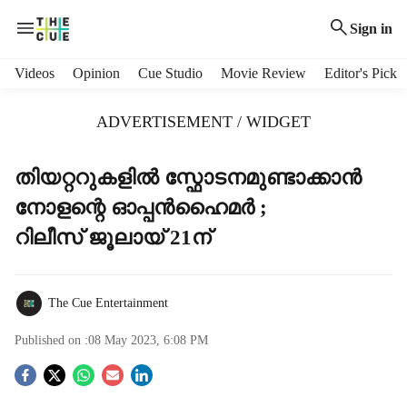
Sign in
H
Videos
Opinion
Cue Studio
Movie Review
Editor's Pick
e
a
ADVERTISEMENT / WIDGET
d
e
r
തിയറ്ററുകളിൽ സ്ഫോടനമുണ്ടാക്കാൻ
m
നോളന്റെ ഓപ്പൻഹൈമർ ;
e
n
റിലീസ് ജൂലായ് 21ന്
u
i
t
The Cue Entertainment
e
m
Published on :
08 May 2023, 6:08 PM
s
S