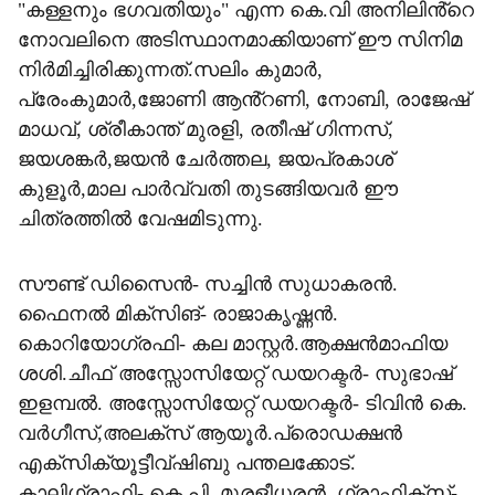
"കള്ളനും ഭഗവതിയും" എന്ന കെ.വി അനിലിൻ്റെ
നോവലിനെ അടിസ്ഥാനമാക്കിയാണ് ഈ സിനിമ
നിർമിച്ചിരിക്കുന്നത്.സലിം കുമാര്‍,
പ്രേംകുമാര്‍,ജോണി ആൻ്റണി, നോബി, രാജേഷ്
മാധവ്, ശ്രീകാന്ത് മുരളി, രതീഷ് ഗിന്നസ്,
ജയശങ്കര്‍,ജയന്‍ ചേര്‍ത്തല, ജയപ്രകാശ്
കുളൂര്‍,മാല പാര്‍വ്വതി തുടങ്ങിയവര്‍ ഈ
ചിത്രത്തില്‍ വേഷമിടുന്നു.
സൗണ്ട് ഡിസൈന്‍- സച്ചിന്‍ സുധാകരന്‍.
ഫൈനല്‍ മിക്‌സിങ്- രാജാകൃഷ്ണന്‍.
കൊറിയോഗ്രഫി- കല മാസ്റ്റര്‍.ആക്ഷന്‍മാഫിയ
ശശി.ചീഫ് അസ്സോസിയേറ്റ് ഡയറക്ടര്‍- സുഭാഷ്
ഇളമ്പല്‍. അസ്സോസിയേറ്റ് ഡയറക്ടര്‍- ടിവിന്‍ കെ.
വര്‍ഗീസ്,അലക്‌സ് ആയൂര്‍.പ്രൊഡക്ഷന്‍
എക്‌സിക്യൂട്ടീവ്ഷിബു പന്തലക്കോട്.
കാലിഗ്രാഫി- കെ.പി. മുരളീധരന്‍. ഗ്രാഫിക്‌സ്-