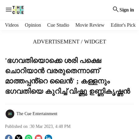
Sign in
H
Videos
Opinion
Cue Studio
Movie Review
Editor's Pick
e
a
ADVERTISEMENT / WIDGET
d
e
r
'ഭഗവതിയൊക്കെ ശരി പക്ഷെ
m
ചൊറിയാൻ വരരുതെന്നാണ്
e
n
മാത്തപ്പൻ്റെ ലൈൻ' ; കള്ളനും
u
ഭഗവതിയെ കുറിച്ച് വിഷ്ണു ഉണ്ണികൃഷ്ണൻ
i
t
e
m
The Cue Entertainment
s
Published on :
30 Mar 2023, 4:48 PM