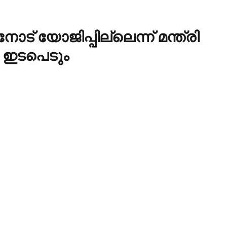
് യോജിപ്പില്ലെന്ന് മന്ത്രി
്‍ ഇടപെടും