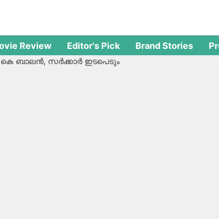
ovie Review
Editor's Pick
Brand Stories
P