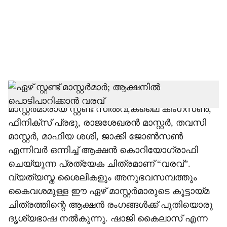
i
a
l
s
h
ദക്ഷിണേന്ത്യൻ സിനിമയിലെ പ്രമുഖ സ്റ്റണ്ട്
മാസ്റ്റർമാരായ സ്റ്റണ്ട് സിൽവ,കലൈ കിംഗ്സൺ,
a
ഫീനിക്സ് പ്രഭു, രാജശേഖരൻ മാസ്റ്റർ, തവസി
r
മാസ്റ്റർ, മാഫിയ ശശി, ജാക്കി ജോൺസൺ
എന്നിവർ ഒന്നിച്ച് ആക്ഷൻ കൊറിയോഗ്രാഫി
e
ചെയ്യുന്ന പ്രത്യേക ചിത്രമാണ് “വരവ്”.
വ്യത്യസ്ത ശൈലികളും അനുഭവസമ്പത്തും
കൈവശമുള്ള ഈ ഏഴ് മാസ്റ്റർമാരുടെ കൂട്ടായ്മ
ചിത്രത്തിന്റെ ആക്ഷൻ രംഗങ്ങൾക്ക് പുതിയൊരു
ദൃശ്യഭാഷ നൽകുന്നു. ഷാജി കൈലാസ് എന്ന