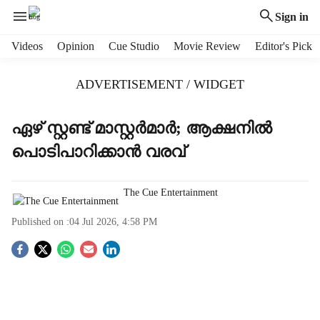
Sign in
H
Videos
Opinion
Cue Studio
Movie Review
Editor's Pick
e
a
ADVERTISEMENT / WIDGET
d
e
r
ഏഴ് സ്റ്റണ്ട് മാസ്റ്റർമാർ; ആക്ഷനില്‍
m
പൊടിപാറിക്കാൻ വരവ്
e
n
u
The Cue Entertainment
i
t
Published on :
04 Jul 2026, 4:58 PM
e
m
S
s
o
c