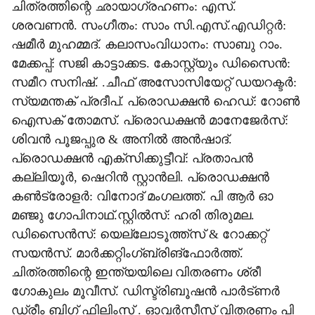
ചിത്രത്തിന്റെ ഛായാഗ്രഹണം: എസ്.
ശരവണൻ. സംഗീതം: സാം സി.എസ്.എഡിറ്റർ:
ഷമീർ മുഹമ്മദ്. കലാസംവിധാനം: സാബു റാം.
മേക്കപ്പ്: സജി കാട്ടാക്കട. കോസ്റ്റ്യും ഡിസൈൻ:
സമീറ സനിഷ്. .ചീഫ് അസോസിയേറ്റ് ഡയറക്ടർ:
സ്യമന്തക് പ്രദീപ്. പ്രൊഡക്ഷൻ ഹെഡ്: റോൺ
ഐസക് തോമസ്. പ്രൊഡക്ഷൻ മാനേജേർസ്:
ശിവൻ പൂജപ്പുര & അനിൽ അൻഷാദ്.
പ്രൊഡക്ഷൻ എക്സിക്കുട്ടീവ്: പ്രതാപൻ
കല്ലിയൂർ, ഷെറിൻ സ്റ്റാൻലി. പ്രൊഡക്ഷൻ
കൺട്രോളർ: വിനോദ് മംഗലത്ത്. പി ആർ ഓ
മഞ്ജു ഗോപിനാഥ്.സ്റ്റിൽസ്: ഹരി തിരുമല.
ഡിസൈൻസ്: യെല്ലോടൂത്ത്സ് & റോക്കറ്റ്
സയൻസ്. മാർക്കറ്റിംഗ്ബ്രിങ്ഫോർത്ത്.
ചിത്രത്തിന്റെ ഇന്ത്യയിലെ വിതരണം ശ്രീ
ഗോകുലം മൂവീസ്. ഡിസ്ട്രിബൂഷൻ പാർട്ണർ
ഡ്രീം ബിഗ് ഫിലിംസ് . ഓവർസീസ് വിതരണം പി