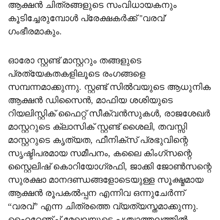
ആക്ഷൻ ചിത്രങ്ങളുടെ സംവിധായകനും
കൂടിച്ചേരുമ്പോൾ പ്രേക്ഷകർക്ക് ''വരവ്'
ഗംഭീരമാകും.
ഓരോ സ്റ്റണ്ട് മാസ്റ്ററും തങ്ങളുടെ
പ്രത്യേകതകളിലൂടെ രംഗങ്ങളെ
സമ്പന്നമാക്കുന്നു. സ്റ്റണ്ട് സിൽവയുടെ ആധുനിക
ആക്ഷൻ ഡിസൈൻ, മാഫിയ ശശിയുടെ
റിയലിസ്റ്റിക് ഫൈറ്റ് സീക്വൻസുകൾ, രാജശേഖർ
മാസ്റ്ററുടെ ക്ലാസിക് സ്റ്റണ്ട് ശൈലി, തവസ്സി
മാസ്റ്ററുടെ കൃത്യത, ഫീനിക്സ് പ്രഭുവിന്റെ
സൃഷ്ടിപരമായ സമീപനം, കലൈ കിംഗ്സന്റെ
സ്റ്റൈലിഷ് കൊറിയോഗ്രഫി, ജാക്കി ജോൺസന്റെ
സുരക്ഷാ മാനദണ്ഡങ്ങളോടെയുള്ള സൂക്ഷ്മമായ
ആക്ഷൻ രൂപകൽപ്പന എന്നിവ ഒന്നുചേർന്ന്
“വരവ്” എന്ന ചിത്രത്തെ വ്യത്യസ്തമാക്കുന്നു.
ഹൈറേഞ്ച് മേഖലയുടെ പശ്ചാത്തലത്തിൽ