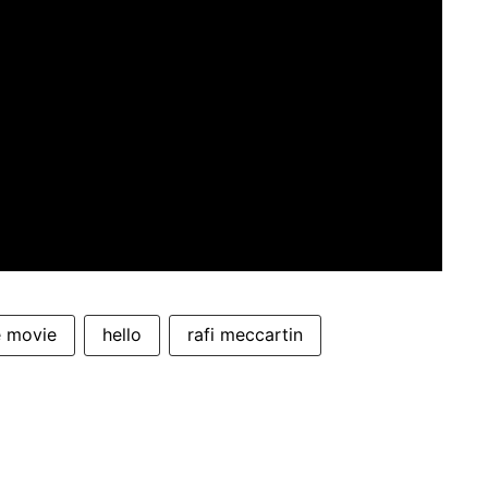
e movie
hello
rafi meccartin