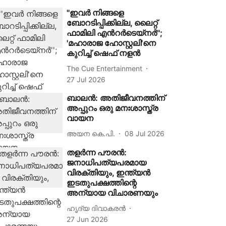
''ഇവർ നിങ്ങളെ
ബോറടിപ്പിക്കില്ല, ലൈറ്റ്
ഫാമിലി എന്‍റർടെയ്‌നർ'';
'മഹാരാജ ഹോസ്റ്റലി'നെ
കുറിച്ച് ഷെഫ് നളൻ
The Cue Entertainment
27 Jul 2026
ബാലന്‍: അതിജീവനത്തിന്
അപ്പുറം ഒരു മനഃശാസ്ത്ര
വായന
അയന കെ.പി.
08 Jul 2026
തളര്‍ന്ന പൗരന്‍:
ജനാധിപത്യപരമായ
വിരക്തിയും, ഇന്ത്യന്‍
ഇടതുപക്ഷത്തിന്റെ
അന്യായ വിചാരണയും
ഹൃദ്യ ദിവാകരൻ
27 Jun 2026