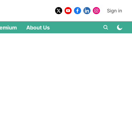
Sign in
remium
About Us