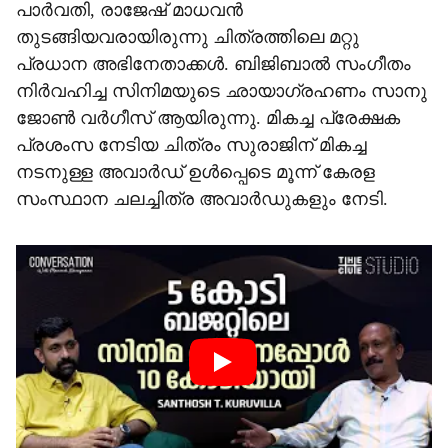
പാർവതി, രാജേഷ് മാധവൻ
തുടങ്ങിയവരായിരുന്നു ചിത്രത്തിലെ മറ്റു
പ്രധാന അഭിനേതാക്കൾ. ബിജിബാൽ സംഗീതം
നിർവഹിച്ച സിനിമയുടെ ഛായാഗ്രഹണം സാനു
ജോൺ വർഗീസ് ആയിരുന്നു. മികച്ച പ്രേക്ഷക
പ്രശംസ നേടിയ ചിത്രം സുരാജിന് മികച്ച
നടനുള്ള അവാർഡ് ഉൾപ്പെടെ മൂന്ന് കേരള
സംസ്ഥാന ചലച്ചിത്ര അവാർഡുകളും നേടി.