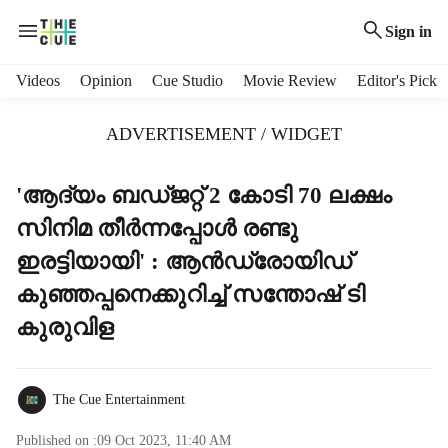
Sign in
H
Videos
Opinion
Cue Studio
Movie Review
Editor's Pick
e
a
ADVERTISEMENT / WIDGET
d
e
r
'ആദ്യം ബഡ്ജറ്റ് 2 കോടി 70 ലക്ഷം
m
സിനിമ തീർന്നപ്പോൾ രണ്ടു
e
n
ഇരട്ടിയായി' : ആൻഡ്രോയിഡ്
u
കുഞ്ഞപ്പനെക്കുറിച്ച് സന്തോഷ് ടി
i
t
കുരുവിള
e
m
s
The Cue Entertainment
Published on :
09 Oct 2023, 11:40 AM