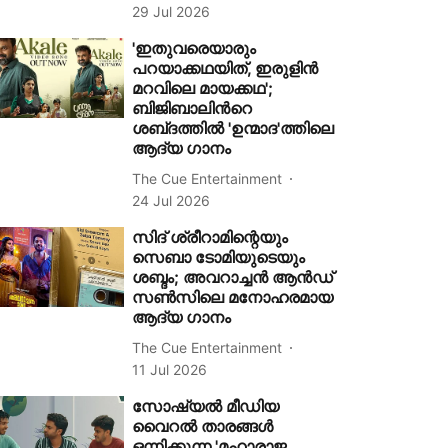
29 Jul 2026
'ഇതുവരെയാരും
പറയാക്കഥയിത്, ഇരുളിൻ
മറവിലെ മായക്കഥ';
ബിജിബാലിന്‍റെ
ശബ്‍ദത്തിൽ 'ഉന്മാദ'ത്തിലെ
ആദ്യ ഗാനം
The Cue Entertainment
24 Jul 2026
സിദ് ശ്രീറാമിന്റെയും
സെബാ ടോമിയുടെയും
ശബ്ദം; അവറാച്ചൻ ആൻഡ്
സൺസിലെ മനോഹരമായ
ആദ്യ ഗാനം
The Cue Entertainment
11 Jul 2026
സോഷ്യൽ മീഡിയ
വൈറൽ താരങ്ങള്‍
ഒന്നിക്കുന്ന 'മഹാരാജ