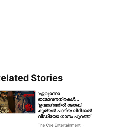
elated Stories
'ഏറുന്നോ
തമോവനനിരകൾ...
'ഉന്മാദ'ത്തിൽ ജോബ്
കുര്യൻ പാടിയ ലിറിക്കൽ
വീഡിയോ ഗാനം പുറത്ത്
The Cue Entertainment