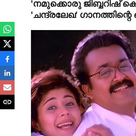
'നമുക്കൊരു ജിബ്ബറിഷ് ക
'ചന്ദ്രലേഖ' ഗാനത്തിന്റെ