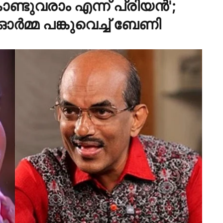
ൊണ്ടുവരാം എന്ന് പ്രിയൻ';
 ഓർമ്മ പങ്കുവെച്ച് ബേണി