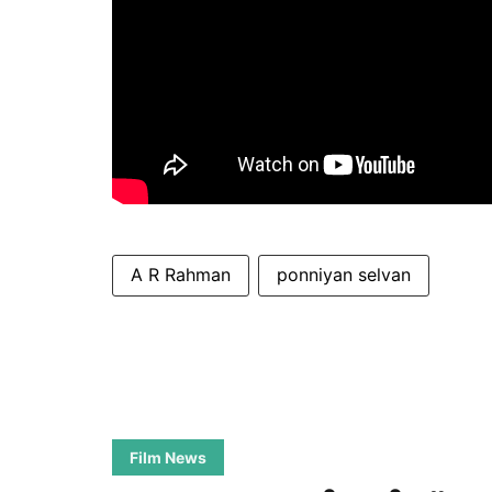
A R Rahman
ponniyan selvan
Film News