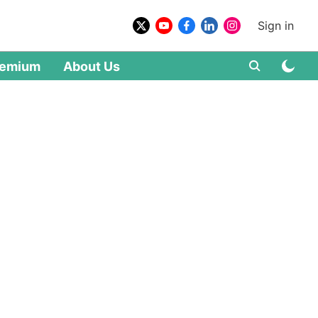
Sign in
remium
About Us