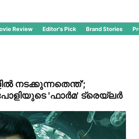
ovie Review
Editor's Pick
Brand Stories
P
ിൽ നടക്കുന്നതെന്ത്';
 പോളിയുടെ 'ഫാർമ' ട്രെയ്‌ലർ