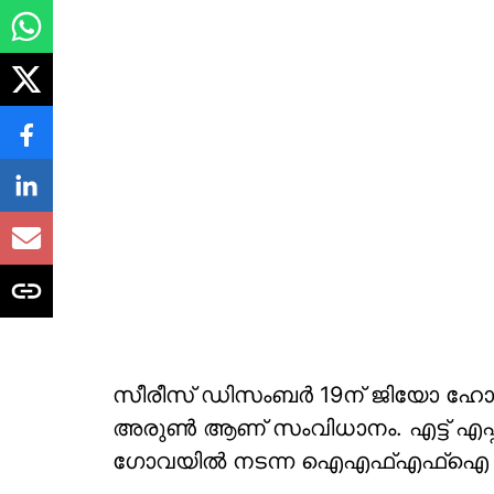
സീരീസ് ഡിസംബർ 19ന് ജിയോ ഹോട്ട്സ്
അരുൺ ആണ് സംവിധാനം. എട്ട് എപ
ഗോവയിൽ നടന്ന ഐഎഫ്എഫ്ഐ യിൽ 