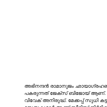
അഭിനന്ദന്‍ രാമാനുജം ഛായാഗ്രഹണം
പകരുന്നത് ജേക്സ് ബിജോയ് ആണ്. എഡി
വിവേക് അനിരുദ്ധ്. മേക്കപ്പ് സുധി കട