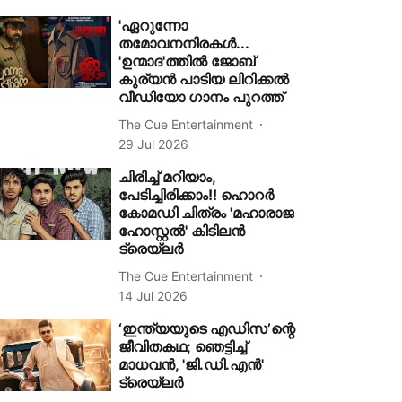
'ഏറുന്നോ
തമോവനനിരകൾ...
'ഉന്മാദ'ത്തിൽ ജോബ്
കുര്യൻ പാടിയ ലിറിക്കൽ
വീഡിയോ ഗാനം പുറത്ത്
The Cue Entertainment
29 Jul 2026
ചിരിച്ച് മറിയാം,
പേടിച്ചിരിക്കാം!! ഹൊറർ
കോമഡി ചിത്രം 'മഹാരാജ
ഹോസ്റ്റൽ' കിടിലൻ
ട്രെയ്‌ലർ
The Cue Entertainment
14 Jul 2026
‘ഇന്ത്യയുടെ എഡിസ’ന്റെ
ജീവിതകഥ; ഞെട്ടിച്ച്
മാധവൻ, 'ജി.ഡി.എൻ'
ട്രെയ്‌ലർ