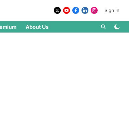
Sign in
remium
About Us