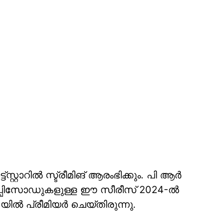
റ്റാറിൽ സ്ട്രീമിങ് ആരംഭിക്കും. പി ആർ
്പിസോഡുകളുള്ള ഈ സീരീസ് 2024-ൽ
പ്രീമിയർ ചെയ്തിരുന്നു.