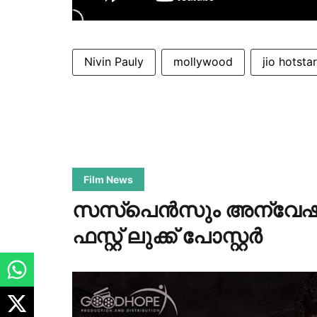
Nivin Pauly
mollywood
jio hotstar
Film News
സസ്പെൻസും അന്വേഷണവു
ഫസ്റ്റ് ലുക്ക് പോസ്റ്റർ