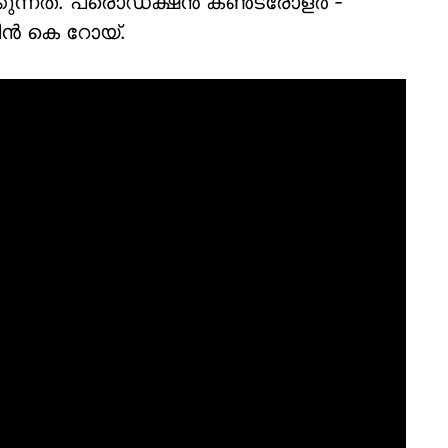
കുന്നത്. പ്രൊഡക്ഷൻ കൺട്രോളർ -
ൻ കെ റോയ്.