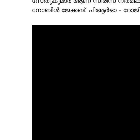
സേതുകുമാർ ആണ് സീരിസ് നിർമിക്
നോബിൾ ജേക്കബ്. പിആർഓ - റോജി