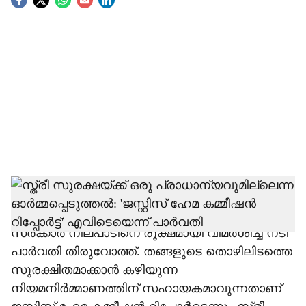
S
o
c
i
a
l
s
h
ജസ്റ്റിസ് ഹേമ കമ്മീഷന്‍ റിപ്പോര്‍ട്ട് സമര്‍പ്പിച്ച് രണ്ട്
വര്‍ഷമായിട്ടും തുടര്‍നടപടികള്‍ സ്വീകരിക്കാത്ത
a
സര്‍ക്കാര്‍ നിലപാടിനെ രൂക്ഷമായി വിമര്‍ശിച്ച് നടി
r
പാര്‍വതി തിരുവോത്ത്. തങ്ങളുടെ തൊഴിലിടത്തെ
സുരക്ഷിതമാക്കാന്‍ കഴിയുന്ന
e
നിയമനിര്‍മ്മാണത്തിന് സഹായകമാവുന്നതാണ്