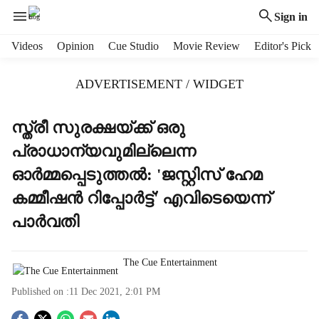
Sign in
H
Videos
Opinion
Cue Studio
Movie Review
Editor's Pick
e
a
ADVERTISEMENT / WIDGET
d
e
r
സ്ത്രീ സുരക്ഷയ്ക്ക് ഒരു
m
പ്രാധാന്യവുമില്ലെന്ന
e
n
ഓര്‍മ്മപ്പെടുത്തല്‍: 'ജസ്റ്റിസ് ഹേമ
u
കമ്മീഷന്‍ റിപ്പോര്‍ട്ട്' എവിടെയെന്ന്
i
t
പാര്‍വതി
e
m
s
The Cue Entertainment
Published on :
11 Dec 2021, 2:01 PM