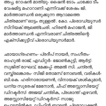
അപ്പ, റോഷൻ മാത്യു- ഷൈൻ ടോം ചാക്കോ ടീം
വേഷമിട്ട മഹാറാണി എന്നിവക്ക് ശേഷം ജി.
മാർത്താണ്ഡൻ ഒരുക്കുന്ന ആറാമത്തെ
ചിത്രമാണ് 'ഓട്ടം തുള്ളൽ'. കോ. പ്രൊഡ്യൂസർ
സിറിയക് ആലഞ്ചേരി. ഹിരൺ മഹാജൻ, ജി
മാർത്താണ്ഡൻ എന്നിവരാണ് ചിത്രത്തിന്റെ
എക്‌സിക്കുട്ടീവ് പ്രൊഡ്യൂസർമാർ.
ഛായാഗ്രഹണം- പ്രദീപ് നായർ, സംഗീതം-
രാഹുൽ രാജ്, എഡിറ്റർ- ജോൺകുട്ടി, ആർട്ട്-
സുജിത് രാഘവ്, മേക്കപ്പ്- അമൽ സി. ചന്ദ്രൻ,
വസ്ത്രലങ്കാരം- സിജി തോമസ് നോബൽ, വരികൾ-
ബി.കെ. ഹരിനാരായണൻ, വിനായക് ശശികുമാർ,
ധന്യ സുരേഷ് മേനോൻ, ചീഫ് അസ്സോസിയേറ്റ്
ഡിറക്ടർസ്- അജയ് ചന്ദ്രിക, പ്രശാന്ത് എഴവൻ,
അസ്സോസിയേറ്റ് ഡിറക്ടർസ്- സാജു
പൊട്ടയിൽകട, ഡിഫിൻ ബാലൻ, പ്രൊഡക്ഷൻ