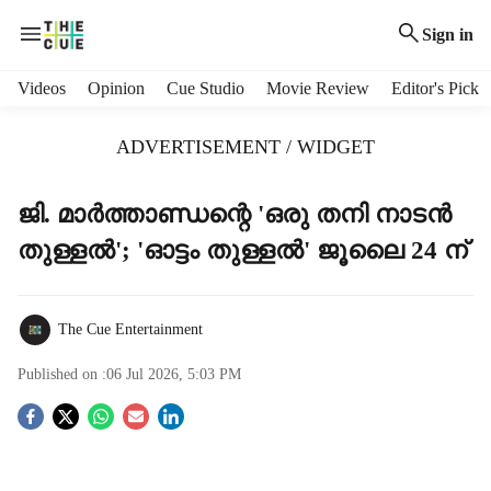
Sign in
H
Videos
Opinion
Cue Studio
Movie Review
Editor's Pick
e
a
ADVERTISEMENT / WIDGET
d
e
r
ജി. മാർത്താണ്ഡന്റെ 'ഒരു തനി നാടൻ
m
തുള്ളൽ'; 'ഓട്ടം തുള്ളൽ' ജൂലൈ 24 ന്
e
n
u
i
The Cue Entertainment
t
e
Published on :
06 Jul 2026, 5:03 PM
m
S
s
o