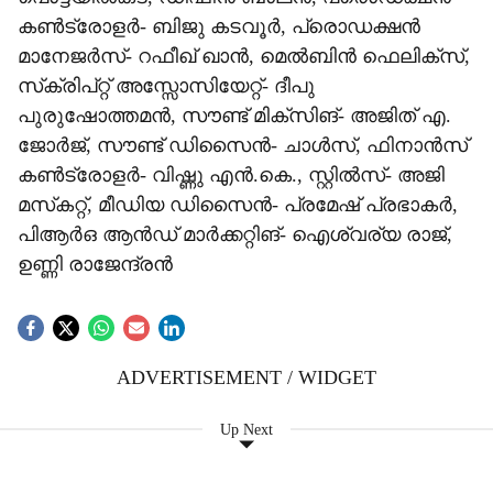
കൺട്രോളർ- ബിജു കടവൂർ, പ്രൊഡക്ഷൻ
മാനേജർസ്- റഫീഖ് ഖാൻ, മെൽബിൻ ഫെലിക്‌സ്,
സ്‌ക്രിപ്റ്റ് അസ്സോസിയേറ്റ്- ദീപു
പുരുഷോത്തമൻ, സൗണ്ട് മിക്‌സിങ്- അജിത് എ.
ജോർജ്, സൗണ്ട് ഡിസൈൻ- ചാൾസ്, ഫിനാൻസ്
കൺട്രോളർ- വിഷ്ണു എൻ.കെ., സ്റ്റിൽസ്- അജി
മസ്‌കറ്റ്, മീഡിയ ഡിസൈൻ- പ്രമേഷ് പ്രഭാകർ,
പിആർഒ ആൻഡ് മാർക്കറ്റിങ്- ഐശ്വര്യ രാജ്,
ഉണ്ണി രാജേന്ദ്രൻ
ADVERTISEMENT / WIDGET
Up Next