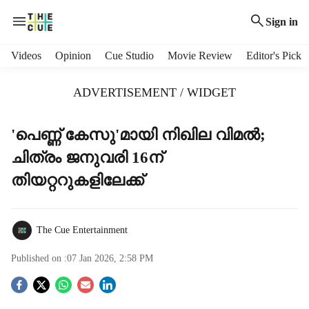
Sign in
H
Videos
Opinion
Cue Studio
Movie Review
Editor's Pick
e
a
ADVERTISEMENT / WIDGET
d
e
r
'പെണ്ണ് കേസു'മായി നിഖില വിമൽ;
m
ചിത്രം ജനുവരി 16ന്
e
n
തിയറ്ററുകളിലേക്ക്
u
i
t
The Cue Entertainment
e
m
Published on :
07 Jan 2026, 2:58 PM
s
S