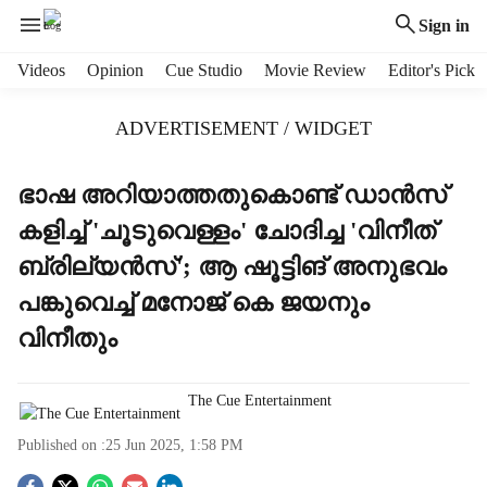
Sign in
H
Videos
Opinion
Cue Studio
Movie Review
Editor's Pick
e
a
ADVERTISEMENT / WIDGET
d
e
r
ഭാഷ അറിയാത്തതുകൊണ്ട് ഡാൻസ്
m
കളിച്ച് 'ചൂടുവെള്ളം' ചോദിച്ച 'വിനീത്
e
n
ബ്രില്യൻസ്'; ആ ഷൂട്ടിങ് അനുഭവം
u
പങ്കുവെച്ച് മനോജ് കെ ജയനും
i
t
വിനീതും
e
m
s
The Cue Entertainment
Published on :
25 Jun 2025, 1:58 PM