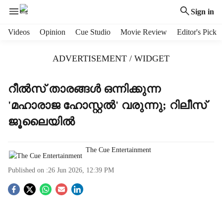
Sign in
H
Videos
Opinion
Cue Studio
Movie Review
Editor's Pick
e
a
ADVERTISEMENT / WIDGET
d
e
r
റീല്‍സ് താരങ്ങള്‍ ഒന്നിക്കുന്ന
m
'മഹാരാജ ഹോസ്റ്റല്‍' വരുന്നു; റിലീസ്
e
n
ജൂലൈയില്‍
u
i
t
The Cue Entertainment
e
Published on :
26 Jun 2026, 12:39 PM
m
s
S
o