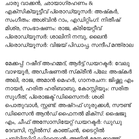
ചാരു വാക്കന്‍, ഛായാഗ്രഹണം &
എക്‌സിക്യൂട്ടീവ് പ്രൊഡ്യൂസര്‍: അഷ്‌കര്‍,
സംഗീതം: അശ്വിന്‍ റാം, എഡിറ്റിംഗ്: നിതീഷ്
മിശ്ര, സംഭാഷണം: രാജ, ക്രിയേറ്റീവ്
പ്രൊഡ്യൂസര്‍: ശാലിനി നമ്പു, ലൈന്‍
പ്രൊഡ്യൂസര്‍: വിജയ് പിഡാപ്പ, സന്ദീപ് മന്ത്രാല
മേക്കപ്പ്: റഷീദ് അഹമ്മദ്, ആര്‍ട്ട് ഡയറക്ടര്‍: വേലു
വാഴയൂര്‍, അഡീഷണല്‍ സ്‌ക്രീന്‍ പ്ലേ: അഷ്‌കര്‍
അലി, രാജ, അമാന്‍ മെഹര്‍, ഗാനരചന: ജിഷ്ണു എം
നായര്‍, ഹരിത ഹരിബാബു, കോസ്റ്റിയൂം: സരിത
സുഗീത്, പ്രൊജക്ട് ഡിസൈനര്‍: ശശി
പൊതുവാള്‍, സ്റ്റണ്ട്: അഷ്‌റഫ് ഗുരുക്കള്‍, സൗണ്ട്
ഡിസൈന്‍ ആന്‍ഡ് ഫൈനല്‍ മിക്‌സ്: ഷൈജു
എം, ചീഫ് അസോസിയേറ്റ് ഡയറക്ടര്‍: ഡുഡു
ദേവസി, സ്റ്റില്‍സ്: കാഞ്ചന്‍, ടൈറ്റില്‍
പബ്ലിസിറ്റി ഡിസൈന്‍: അജിന്‍ മേനക്കാത്ത്,