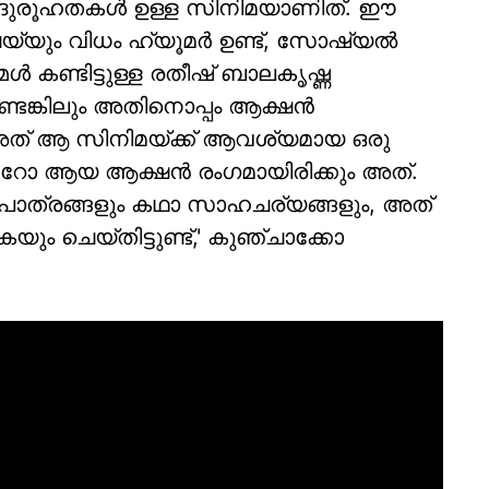
ഏറെ ദുരൂഹതകൾ ഉള്ള സിനിമയാണിത്. ഈ
യ്യും വിധം ഹ്യൂമർ ഉണ്ട്, സോഷ്യൽ
ൾ കണ്ടിട്ടുള്ള രതീഷ് ബാലകൃഷ്ണ
െങ്കിലും അതിനൊപ്പം ആക്ഷൻ
അത് ആ സിനിമയ്ക്ക് ആവശ്യമായ ഒരു
െ റോ ആയ ആക്ഷൻ രംഗമായിരിക്കും അത്.
പാത്രങ്ങളും കഥാ സാഹചര്യങ്ങളും, അത്
ും ചെയ്തിട്ടുണ്ട്,' കുഞ്ചാക്കോ