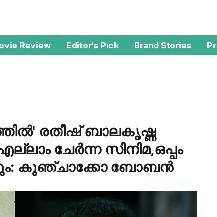
ovie Review
Editor's Pick
Brand Stories
P
തിൽ' രതീഷ് ബാലകൃഷ്ണ
ലാം ചേർന്ന സിനിമ,ഒപ്പം
ം: കുഞ്ചാക്കോ ബോബൻ