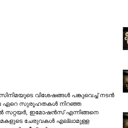
സിനിമയുടെ വിശേഷങ്ങൾ പങ്കുവെച്ച് നടൻ
െ ഏറെ സുരൂഹതകൾ നിറഞ്ഞ
 സറ്റയർ, ഇമോഷൻസ് എന്നിങ്ങനെ
മകളുടെ ചേരുവകൾ എല്ലാമുള്ള