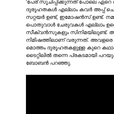
'പേര് സൂചിപ്പിക്കുന്നത് പോലെ 
ദുരൂഹതകൾ എല്ലാം കവർ അപ്പ് ചെ
സറ്റയർ ഉണ്ട്, ഇമോഷൻസ് ഉണ്ട്. നമ്മ
പൊതുവാൾ ചേരുവകൾ എല്ലാം ഉണ്ട
സീക്വൻസുകളും സിനിമയിലുണ്ട്. 
നിമിഷത്തിലാണ് വരുന്നത്. അവളര
മൊത്തം ദുരൂഹതകളുള്ള കുറെ കഥാ
ടൈറ്റിലിൽ തന്നെ പ്രകടമായി പറയുകയ
ബോബൻ പറഞ്ഞു.