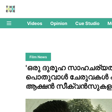
Videos
Opinion
Cue Studio
M
Film News
'ഒരു ദുരൂഹ സാഹചര്യത്
പൊതുവാൾ ചേരുവകൾ എല്
ആക്ഷൻ സീക്വൻസുകളു