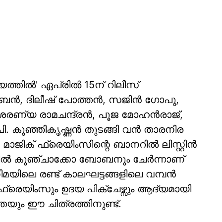
്തിൽ' ഏപ്രിൽ 15ന് റിലീസ്
ബൻ, ദിലീഷ് പോത്തൻ, സജിൻ ഗോപു,
 ശരണ്യ രാമചന്ദ്രൻ, പൂജ മോഹൻരാജ്,
ി. കുഞ്ഞികൃഷ്ണൻ തുടങ്ങി വൻ താരനിര
 മാജിക് ഫ്രെയിംസിന്റെ ബാനറിൽ ലിസ്റ്റിൻ
ബാനറിൽ കുഞ്ചാക്കോ ബോബനും ചേർന്നാണ്
നിമയിലെ രണ്ട് കാലഘട്ടങ്ങളിലെ വമ്പൻ
്രെയിംസും ഉദയ പിക്ചേഴ്സും ആദ്യമായി
തയും ഈ ചിത്രത്തിനുണ്ട്.