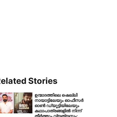
elated Stories
ഉന്മാദത്തിലെ ഷെല്ലി
നായാട്ടിലേയും ഓഫീസർ
ഓൺ ഡ്യൂട്ടിയിലേയും
കഥാപാത്രങ്ങളിൽ നിന്ന്
തീർത്തും വ്യത്യസ്തം: