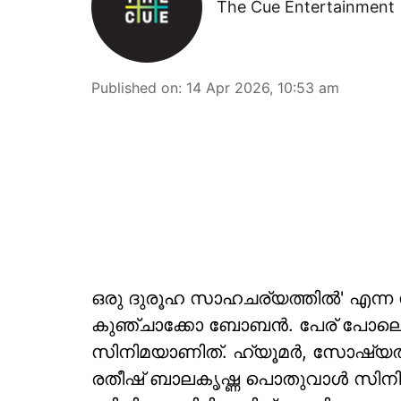
The Cue Entertainment
Published on
:
14 Apr 2026, 10:53 am
ഒരു ദുരൂഹ സാഹചര്യത്തിൽ' എന്ന 
കുഞ്ചാക്കോ ബോബൻ. പേര് പോല
സിനിമയാണിത്. ഹ്യൂമർ, സോഷ്യൽ
രതീഷ് ബാലകൃഷ്ണ പൊതുവാൾ സിനി