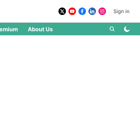
Sign in
remium
About Us