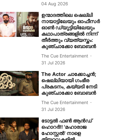
04 Aug 2026
ഉന്മാദത്തിലെ ഷെല്ലി
നായാട്ടിലേയും ഓഫീസർ
ഓൺ ഡ്യൂട്ടിയിലേയും
കഥാപാത്രങ്ങളിൽ നിന്ന്
തീർത്തും വ്യത്യസ്തം:
കുഞ്ചാക്കോ ബോബൻ
The Cue Entertainment
31 Jul 2026
The Actor ചാക്കോച്ചൻ;
ഷെല്ലിയായി ഗംഭീര
പ്രകടനം, കയ്യടി നേടി
കുഞ്ചാക്കോ ബോബൻ
The Cue Entertainment
31 Jul 2026
ടോട്ടൽ ഫൺ ആൻഡ്
ഹൊറർ!! 'മഹാരാജ
ഹോസ്റ്റൽ' നാളെ
തിയറ്ററുകളിൽ