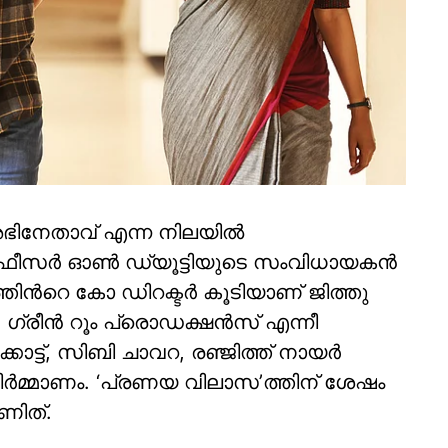
ൽ അഭിനേതാവ് എന്ന നിലയിൽ
ാണ് ഓഫീസർ ഓൺ ഡ്യൂട്ടിയുടെ സംവിധായകൻ
ത്തിന്‍റെ കോ ഡിറക്ടർ കൂടിയാണ് ജിത്തു
ിംസ്, ഗ്രീൻ റൂം പ്രൊഡക്ഷൻസ് എന്നീ
കാട്ട്, സിബി ചാവറ, രഞ്ജിത്ത് നായർ
 നിർമ്മാണം. ‘പ്രണയ വിലാസ’ത്തിന് ശേഷം
ാണിത്.