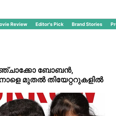
ovie Review
Editor's Pick
Brand Stories
P
ുഞ്ചാക്കോ ബോബൻ,
 നാളെ മുതൽ തിയേറ്ററുകളിൽ