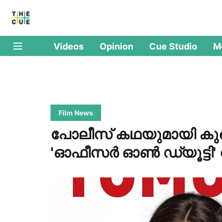
Videos
Opinion
Cue Studio
M
Film News
പോലീസ് കഥയുമായി ക
'ഓഫീസർ ഓൺ ഡ്യൂട്ടി'