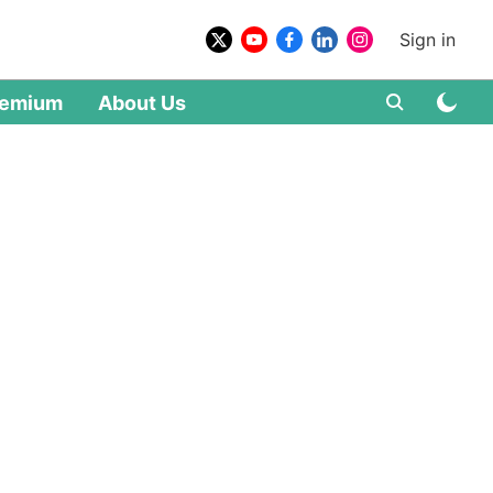
Sign in
remium
About Us