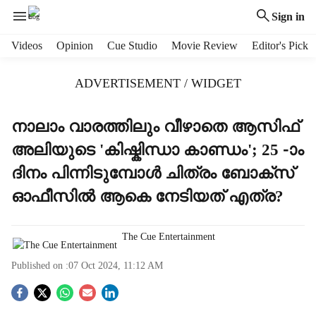
Sign in
H
Videos
Opinion
Cue Studio
Movie Review
Editor's Pick
e
a
ADVERTISEMENT / WIDGET
d
e
r
നാലാം വാരത്തിലും വീഴാതെ ആസിഫ്
m
അലിയുടെ 'കിഷ്കിന്ധാ കാണ്ഡം'; 25 -ാം
e
n
ദിനം പിന്നിടുമ്പോൾ ചിത്രം ബോക്സ്
u
ഓഫീസിൽ ആകെ നേടിയത് എത്ര?
i
t
e
The Cue Entertainment
m
s
Published on :
07 Oct 2024, 11:12 AM
S