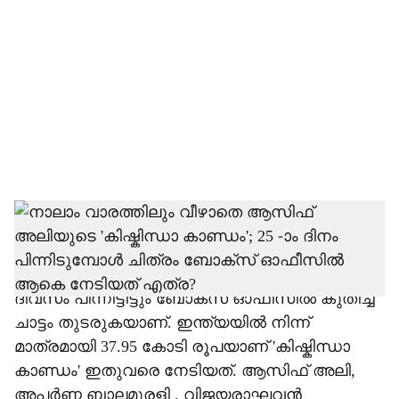
o
c
i
a
l
s
h
ആ​ഗോള ബോക്സ് ഓഫീസിൽ 70 കോടി പിന്നിട്ട്
ആസിഫ് അലി ചിത്രം 'കിഷ്കിന്ധാ കാണ്ഡം'.
a
സെപ്തംബർ 12 റിലീസിനെത്തിയ ചിത്രം 25
r
ദിവസം പിന്നിട്ടിട്ടും ബോക്സ് ഓഫീസിൽ കുതിച്ച്
ചാട്ടം തുടരുകയാണ്. ഇന്ത്യയിൽ നിന്ന്
e
മാത്രമായി 37.95 കോടി രൂപയാണ് 'കിഷ്കിന്ധാ
കാണ്ഡം' ഇതുവരെ നേടിയത്. ആസിഫ് അലി,
അപർണ്ണ ബാലമുരളി , വിജയരാഘവൻ