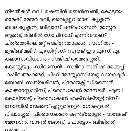
നിഴല്‍കള്‍ രവി, ഷെബിന്‍ ബെന്‍സണ്‍, കോട്ടയം
രമേഷ്, മേജര്‍ രവി, വൈഷ്ണുവിരാജ്, കൃഷ്ണന്‍
ബാലകൃഷ്ണന്‍, ബിലാസ് ചന്ദ്രഹാസന്‍, മാസ്റ്റര്‍
ആരവ്, ജിബിന്‍ ഗോപിനാഥ് എന്നിവരാണ്
ചിത്രത്തിലെ മറ്റ് അഭിനേതാക്കള്‍. സംഗീതം -
മുജീബ് മജീദ്, എഡിറ്റിംഗ്- സൂരജ് ഈ എസ്. എ.
കലാസംവിധാനം - സജീഷ് താമരശ്ശേരി,
കോസ്റ്റ്യും -ഡിസൈന്‍ - സമീറാ സനീഷ്, മേക്കപ്പ്
-റഷീദ് അഹമ്മദ്, ചീഫ് അസ്സോസിയേറ്റ് ഡയറക്ടര്‍
ബോബി സത്യശീലന്‍, പ്രോജക്റ്റ് ഡിസൈന്‍ -
കാക്കാസ്റ്റോറീസ്, പ്രൊഡക്ഷന്‍ മാനേജര്‍ -എബി
കോടിയാട്ട്, പ്രൊഡക്ഷന്‍ എക്സിക്യൂട്ടീവ്സ് -
നോബിള്‍ ജേക്കബ് ഏറ്റുമാനൂര്‍, ഗോകുലന്‍
പിലാശ്ശേരി, പ്രൊഡക്ഷന്‍ കണ്‍ട്രോളര്‍ - രാജേഷ്
മേനോന്‍, വാഴൂര്‍ ജോസ്, ഫോട്ടോ - ബിജിത്ത്
ധര്‍മ്മടം.