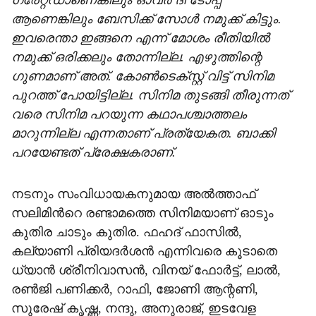
ഗരേറ്റഡാണെങ്കിലും ഓവർ ദി ടോപ്പ്
ആണെങ്കിലും ബേസിക്ക് സോൾ നമുക്ക് കിട്ടും.
ഇവരെന്താ ഇങ്ങനെ എന്ന് മോശം രീതിയിൽ
നമുക്ക് ഒരിക്കലും തോന്നില്ല. എഴുത്തിന്റെ ​
ഗുണമാണ് അത്. കോൺടെക്സ്റ്റ് വിട്ട് സിനിമ
പുറത്ത് പോയിട്ടില്ല. സിനിമ തുടങ്ങി തീരുന്നത്
വരെ സിനിമ പറയുന്ന കഥാപശ്ചാത്തലം
മാറുന്നില്ല എന്നതാണ് പ്രത്യേകത. ബാക്കി
പറയേണ്ടത് പ്രേക്ഷകരാണ്.
നടനും സംവിധായകനുമായ അൽത്താഫ്
സലിമിന്‍റെ രണ്ടാമത്തെ സിനിമയാണ് ഓടും
കുതിര ചാടും കുതിര. ഫഹദ് ഫാസില്‍,
കല്യാണി പ്രിയദര്‍ശന്‍ എന്നിവരെ കൂടാതെ
ധ്യാൻ ശ്രീനിവാസൻ, വിനയ് ഫോർട്ട്‌, ലാൽ,
രണ്‍ജി പണിക്കർ, റാഫി, ജോണി ആന്റണി,
സുരേഷ് കൃഷ്ണ, നന്ദു, അനുരാജ്, ഇടവേള