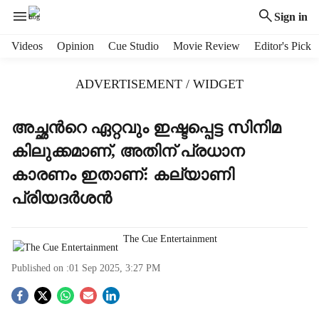
Sign in
H
Videos
Opinion
Cue Studio
Movie Review
Editor's Pick
e
a
ADVERTISEMENT / WIDGET
d
e
r
അച്ഛന്‍റെ ഏറ്റവും ഇഷ്ടപ്പെട്ട സിനിമ
m
കിലുക്കമാണ്, അതിന് പ്രധാന
e
n
കാരണം ഇതാണ്: കല്യാണി
u
പ്രിയദര്‍ശന്‍
i
t
e
The Cue Entertainment
m
s
Published on :
01 Sep 2025, 3:27 PM
S