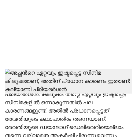
o
c
i
a
l
s
h
തന്റെ അച്ഛൻ പ്രിയദർശന്റെ ഏറ്റവും ഇഷ്ടമുള്ള
സിനിമ കിലുക്കമാണ് എന്ന് കല്യാണി
a
പ്രിയദർശൻ. കിലുക്കം തന്റെ ഏറ്റവും ഇഷ്ടപ്പെട്ട
r
സിനിമകളിൽ ഒന്നാകുന്നതിൽ പല
കാരണങ്ങളുണ്ട്. അതിൽ പ്രധാനപ്പെട്ടത്
e
രേവതിയുടെ കഥാപാത്രം തന്നെയാണ്.
രേവതിയുടെ ഡയലോ​ഗ് ഡെലിവെറിയെല്ലാം
തന്നെ വല്ലാതെ ആകർഷിച്ചിരുന്നുവെന്നും