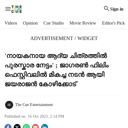
Sign in
H
Videos
Opinion
Cue Studio
Movie Review
Editor's Pick
e
a
ADVERTISEMENT / WIDGET
d
e
r
'നായകനായ ആദ്യ ചിത്രത്തിൽ
m
പുരസ്കാര നേട്ടം' ; ജാഗരൺ ഫിലിം
e
n
ഫെസ്റ്റിവലിൽ മികച്ച നടൻ ആയി
u
ജയരാജൻ കോഴിക്കോട്
i
t
e
m
The Cue Entertainment
s
Published on :
16 Oct 2023, 2:14 PM