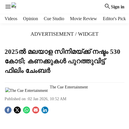
Sign in
H
Videos
Opinion
Cue Studio
Movie Review
Editor's Pick
e
a
ADVERTISEMENT / WIDGET
d
e
r
2025ല്‍ മലയാള സിനിമയ്ക്ക് നഷ്ടം 530
m
കോടി; കണക്കുകൾ പുറത്തുവിട്ട്
e
n
ഫിലിം ചേംബര്‍
u
i
t
The Cue Entertainment
e
Published on :
02 Jan 2026, 10:52 AM
m
s
S
o