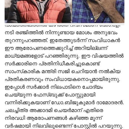
കുറിപ്പിലൂടെയാണ് ആവശ്യവുമായി
സംവിധായകൻ മുന്നോട്ട് വന്നിരിക്കുന്നത്. ഹേമ
കമ്മിറ്റി റിപ്പോർട്ട് പുറത്തുവന്നതിന്റെ
പശ്ചാത്തലത്തിൽ കഴിഞ്ഞ ദിവസമാണ് ബംഗാളി
നടി രഞ്ജിത്തിൽ നിന്നുണ്ടായ മോശം അനുഭവം
തുറന്നുപറഞ്ഞത്. ഇതേത്തുടർന്ന് സംവിധാകൻ
ഈ ആരോപണത്തെക്കുറിച്ച് അറിയില്ലന്ന്
മാധ്യമങ്ങളോട് പറഞ്ഞിരുന്നു. ഈ വിഷയത്തിൽ
സർക്കാരിനെ പ്രതിനിധീകരിച്ചുകൊണ്ട്
സാംസ്‌കാരിക മന്ത്രി സജി ചെറിയാൻ നൽകിയ
പ്രതികരണവും സംവിധായകനൊപ്പമായിരുന്നു.
ഇപ്പോൾ സർക്കാർ നിലപാടിനെ ചോദ്യം
ചെയ്യുന്ന ഫേസ്ബുക്ക് പോസ്റ്റുമായി
വന്നിരിക്കുകയാണ് ഡോ.ബിജുകുമാർ ദാമോദരൻ.
ചലച്ചിത്ര അക്കാദമി ചെയർമാന് എതിരെ
നിരവധി ആരോപണങ്ങൾ കഴിഞ്ഞ മൂന്ന്
വർഷമായി നിലവിലുണ്ടെന്ന് പോസ്റ്റിൽ പറയുന്നു.