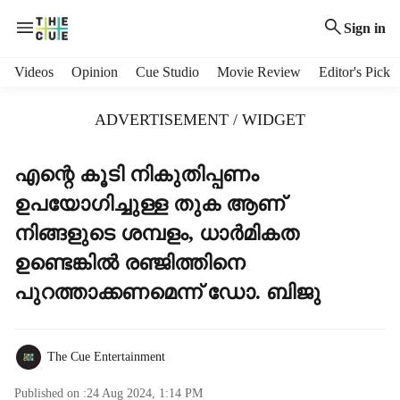
Sign in
H
Videos
Opinion
Cue Studio
Movie Review
Editor's Pick
e
a
ADVERTISEMENT / WIDGET
d
e
r
എന്റെ കൂടി നികുതിപ്പണം
m
ഉപയോഗിച്ചുള്ള തുക ആണ്
e
n
നിങ്ങളുടെ ശമ്പളം, ധാർമികത
u
ഉണ്ടെങ്കിൽ രഞ്ജിത്തിനെ
i
t
പുറത്താക്കണമെന്ന് ഡോ. ബിജു
e
m
s
The Cue Entertainment
Published on :
24 Aug 2024, 1:14 PM