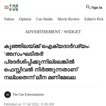
Sign in
H
Videos
Opinion
Cue Studio
Movie Review
Editor's Pick
e
a
ADVERTISEMENT / WIDGET
d
e
r
കുഞ്ഞിലയ്ക്ക് ഐക്യദാര്‍ഢ്യം:
m
'അസംഘടിതര്‍'
e
n
പ്രദര്‍ശിപ്പിക്കുന്നില്ലെങ്കില്‍
u
ഫെസ്റ്റിവല്‍ നിര്‍ത്തുന്നതാണ്
i
t
നല്ലതെന്ന് ലീന മണിമേഖല
e
m
s
The Cue Entertainment
Published on :
17 Jul 2022, 11:06 AM