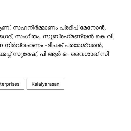
്. സഹനിര്‍മ്മാണം പ്രദീപ് മേനോന്‍,
ഗദ്, സംഗീതം, സുബ്രഹ്‌മണ്യന്‍ കെ വി,
മാണ നിര്‍വ്വഹണം -ദീപക് പരമേശ്വരന്‍,
േക്കപ്പ് സുരേഷ്, പി ആര്‍ ഒ- വൈശാഖ് സി
terprises
Kalaiyarasan