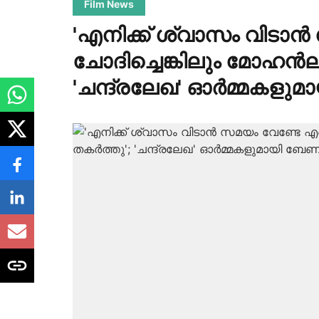
Film News
'എനിക്ക് ശ്വാസം വിടാ
ചോദിച്ചെങ്കിലും മോഹൻല
'ചന്ദ്രലേഖ' ഓർമ്മകളു