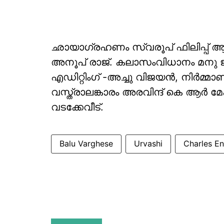
ഛായാഗ്രഹണം സ്വരൂപ് ഫിലിപ്പ് ആണ
അനൂപ് രാജ്. കലാസംവിധാനം മനു ജ
എഡിറ്റിംഗ് -അച്ചു വിജയന്‍, നിര്‍മ്
വസ്ത്രാലങ്കാരം അരവിന്ദ് കെ ആര്‍ മ
വടക്കേവീട്.
Balu Varghese
Urvashi
Charles En