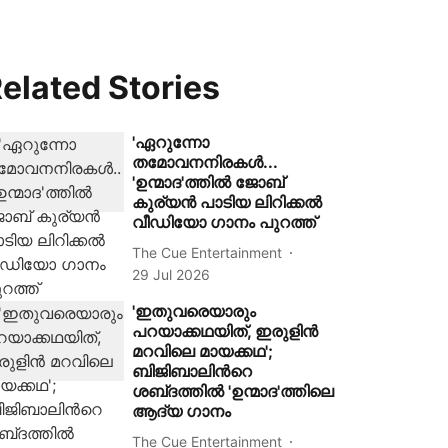
elated Stories
'ഏറുന്നോ
തമോവനനിരകൾ...
'ഉന്മാദ'ത്തിൽ ജോബ്
കുര്യൻ പാടിയ ലിറിക്കൽ
വീഡിയോ ഗാനം പുറത്ത്
The Cue Entertainment
29 Jul 2026
'ഇതുവരെയാരും
പറയാക്കഥയിത്, ഇരുളിൻ
മറവിലെ മായക്കഥ';
ബിജിബാലിന്‍റെ
ശബ്‍ദത്തിൽ 'ഉന്മാദ'ത്തിലെ
ആദ്യ ഗാനം
The Cue Entertainment