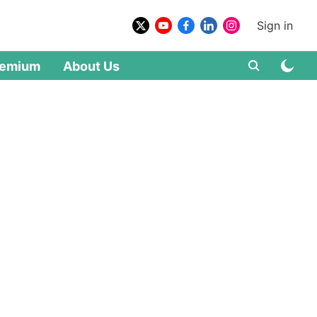
Sign in
remium
About Us