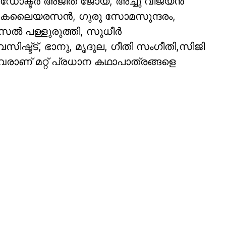
 ഡോക്ടര്‍ അജിത് ജോയ്, അച്ചു വിജയന്‍
്നത്. കലൈയരസൻ, ഗുരു സോമസുന്ദരം,
്‍ പള്ളുരുത്തി, സുധീര്‍
‍ വസിഷ്ട്ട്, ഭാനു, മൃദുല, ഗീതി സംഗീതി,സിജി
ിവരാണ് മറ്റ് പ്രധാന കഥാപാത്രങ്ങളെ