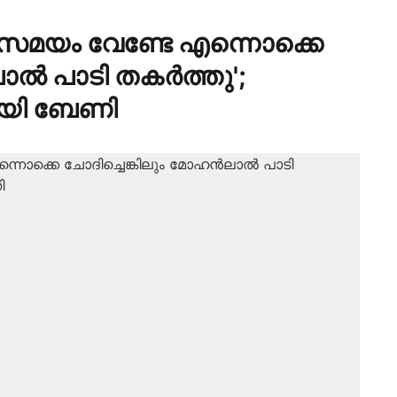
ൻ സമയം വേണ്ടേ എന്നൊക്കെ
ാൽ പാടി തകർത്തു';
മായി ബേണി