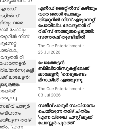
എൻഡ് ടൈറ്റിൽസ് കഴിയും
വരെ ഒരാൾ പോലും
തിയറ്ററിൽ നിന്ന് എഴുന്നേറ്റ്
പോയില്ല, ദേവദൂതൻ റീ
റിലീസ് അത്ഭുതപ്പെടുത്തി:
സന്തോഷ് തുണ്ടിയിൽ
The Cue Entertainment
25 Jul 2026
പോത്തേട്ടൻ
ബ്രില്യൻസുകളിലേക്ക്
ലാലേട്ടൻ; ‘നെടുങ്കണ്ടം
മിറാക്കിൾ' എത്തുന്നു
The Cue Entertainment
03 Jul 2026
സജീവ് പാഴൂര്‍ സംവിധാനം
ചെയ്യുന്ന തമിഴ് ചിത്രം
'എന്ന വിലൈ' ഫസ്റ്റ് ലുക്ക്
പോസ്റ്റര്‍ പുറത്ത്