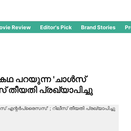
ovie Review
Editor's Pick
Brand Stories
P
കഥ പറയുന്ന 'ചാൾസ്
് തീയതി പ്രഖ്യാപിച്ചു