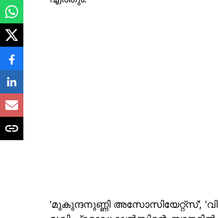
'മുകുന്ദനുണ്ണി അസോസിയേറ്റ്‌സ്', 'വ