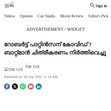
Sign in
H
Videos
Opinion
Cue Studio
Movie Review
Editor's Pick
e
a
ADVERTISEMENT / WIDGET
d
e
r
റോബര്‍ട്ട് പാറ്റിന്‍സന് കോവിഡ് ?
m
ബാറ്റ്മാന്‍ ചിത്രീകരണം നിര്‍ത്തിവെച്ചു
e
n
u
THE CUE
i
t
Published on :
04 Sep 2020, 11:14 AM
e
m
S
s
o
c