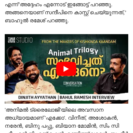
എന്ന്’അദ്ദേഹം എന്നോട് ഇങ്ങോട്ട് പറഞ്ഞു.
അങ്ങനെയാണ് സന്ദീപിനെ കാസ്റ്റ് ചെയ്യുന്നത്,’
ബാഹുൽ രമേശ് പറഞ്ഞു.
'അനിമൽ ട്രൈലോജി'യിലെ അവസാന
അധ്യായമാണ് 'എക്കോ'. വിനീത്, അശോകൻ,
നരേൻ, ബിനു പപ്പു, ബിയാന മോമിൻ, സിം സി