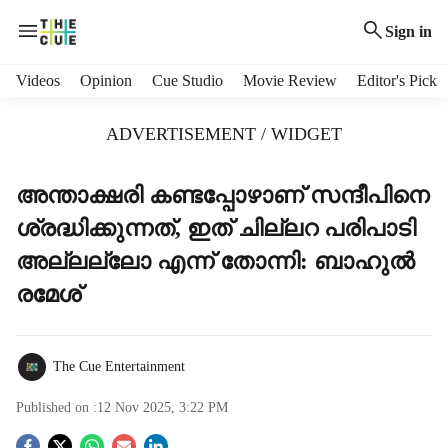
Sign in
H
Videos
Opinion
Cue Studio
Movie Review
Editor's Pick
e
a
ADVERTISEMENT / WIDGET
d
e
r
അന്താക്ഷരി കണ്ടപ്പോഴാണ് സന്ദീപിനെ
m
ശ്രദ്ധിക്കുന്നത്, ഇത് ചില്ലറ പരിപാടി
e
n
അല്ലല്ലോ എന്ന് തോന്നി: ബാഹുൽ
u
രമേശ്
i
t
e
m
The Cue Entertainment
s
Published on :
12 Nov 2025, 3:22 PM