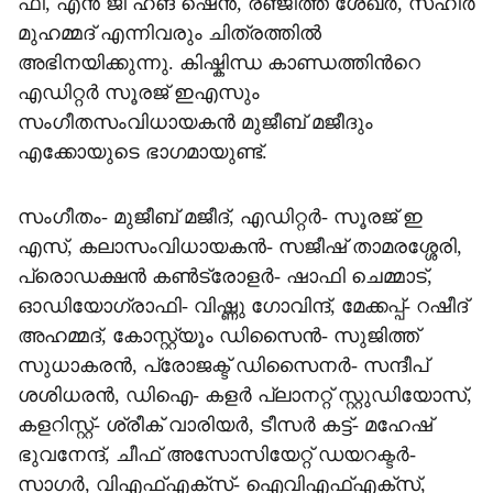
ഫീ, എൻ ജി ഹങ് ഷെൻ, രഞ്ജിത്ത് ശേഖർ, സഹീർ
മുഹമ്മദ് എന്നിവരും ചിത്രത്തിൽ
അഭിനയിക്കുന്നു. കിഷ്കിന്ധ കാണ്ഡത്തിന്‍റെ
എഡിറ്റർ സൂരജ് ഇഎസും
സംഗീതസംവിധായകൻ മുജീബ് മജീദും
എക്കോയുടെ ഭാഗമായുണ്ട്.
സംഗീതം- മുജീബ് മജീദ്, എഡിറ്റർ- സൂരജ് ഇ
എസ്, കലാസംവിധായകൻ- സജീഷ് താമരശ്ശേരി,
പ്രൊഡക്ഷൻ കൺട്രോളർ- ഷാഫി ചെമ്മാട്,
ഓഡിയോഗ്രാഫി- വിഷ്ണു ഗോവിന്ദ്, മേക്കപ്പ്- റഷീദ്
അഹമ്മദ്, കോസ്റ്റ്യൂം ഡിസൈൻ- സുജിത്ത്
സുധാകരൻ, പ്രോജക്ട് ഡിസൈനർ- സന്ദീപ്
ശശിധരൻ, ഡിഐ- കളർ പ്ലാനറ്റ് സ്റ്റുഡിയോസ്,
കളറിസ്റ്റ്- ശ്രീക് വാരിയർ, ടീസർ കട്ട്- മഹേഷ്
ഭുവനേന്ദ്, ചീഫ് അസോസിയേറ്റ് ഡയറക്ടർ-
സാഗർ, വിഎഫ്എക്സ്- ഐവിഎഫ്എക്സ്,